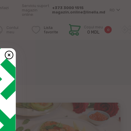
Serviciu suport
stazi
+373 3000 1515
magazin
RO
magazin.online@linella.md
online:
Coșul meu
Contul
Lista
0
meu
favorite
0 MDL