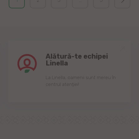
1
2
3
...
5
Alătură-te echipei
Linella
Lа Linellа, oаmenii sunt mereu în
centrul аtenției!