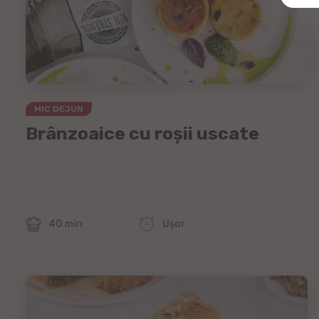
MIC DEJUN
Brânzoaice cu roșii uscate
40 min
Uşor