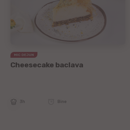
MIC DEJUN
Cheesecake baclava
3h
Bine