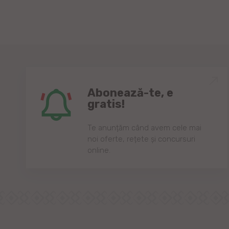
Abonează-te, e
gratis!
Te anunțăm când avem cele mai
noi oferte, rețete și concursuri
online.