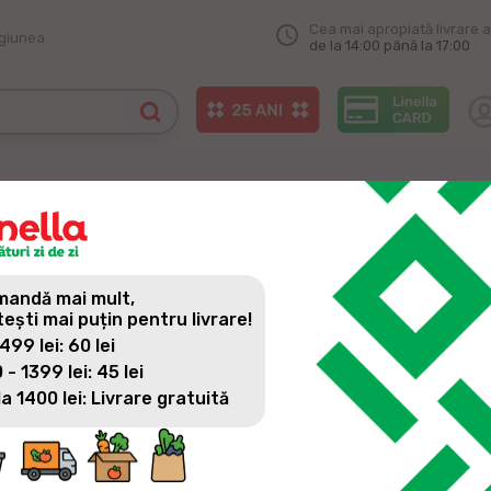
Cea mai apropiată livrare a
egiunea
de la 14:00 până la 17:00
andă mai mult,
tești mai puțin pentru livrare!
 499 lei: 60 lei
 - 1399 lei: 45 lei
la 1400 lei: Livrare gratuită