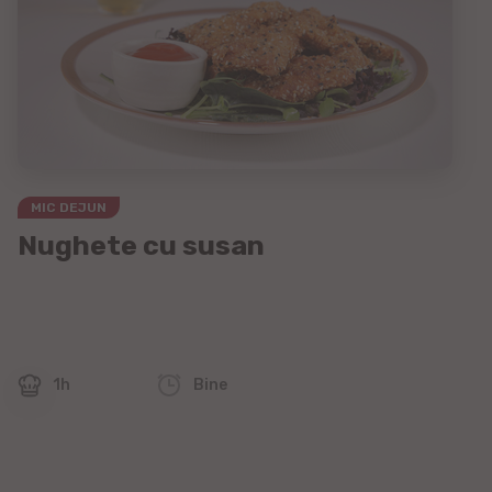
MIC DEJUN
Nughete cu susan
1h
Bine