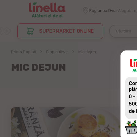
Regiunea Dvs.:
Alegeți r
SUPERMARKET ONLINE
Prima Pagină
Blog culinar
Mic dejun
MIC DEJUN
Com
plă
0 -
500
de 