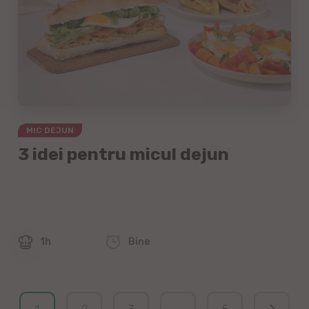
MIC DEJUN
3 idei pentru micul dejun
1h
Bine