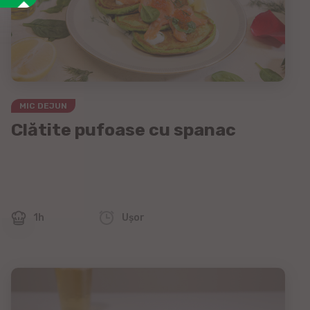
MIC DEJUN
Clătite pufoase cu spanac
1h
Uşor