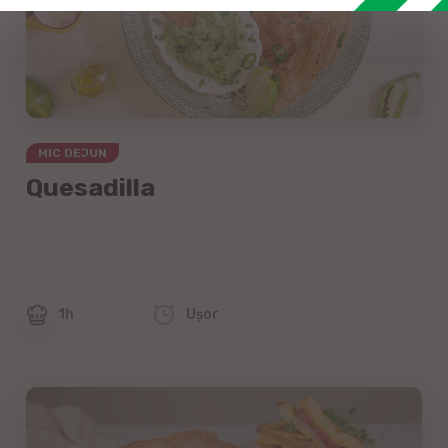
MIC DEJUN
Quesadilla
1h
Uşor