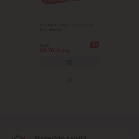
GURMAN Salam semiafumat
Servelat, kg
-17%
36.00
29.70
/0.3kg
Abonează-te, e gratis!