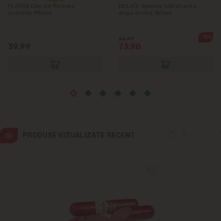
Ialoveni
FLORIS Ulei de floarea
DELICE Spuma hidratanta
soarelui 955ml
dupa bronz 150ml
Măgdăcești
-12%
84.90
39.99
73.90
Sîngera
Sociteni
Stăuceni
Tohatin
PRODUSE VIZUALIZATE RECENT
Trușeni
Vadul lui Vodă
Vatra