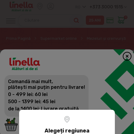
+373 3000 1515
RO
0
Prima Pagină
Supermarket online
Mezeluri și crenvurști
Comandă mai mult,
plătești mai puțin pentru livrare!
0 - 499 lei: 60 lei
500 - 1399 lei: 45 lei
de la 1400 lei: Livrare gratuită
Alegeți regiunea