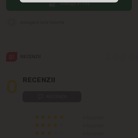
Adaugă în coș
str. Albișoara (adresele din imediata
apropiere)
Adaugă în lista favorite
Telecentru
Suburbii
RECENZII
Băcioi
Bubuieci
0
RECENZII
Budești
RECENZII
Ciorescu
0 RECENZII
Codru
0 RECENZII
0 RECENZII
Colonița