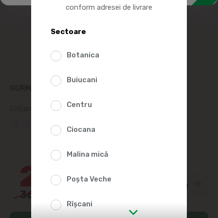
conform adresei de livrare
Sectoare
Botanica
Buiucani
GURMAN SALAM SEMIAFUMAT SERVELAT, KG
Centru
Cod produs:
330913
(0 Recenzii)
Ciocana
17%
Malina mică
29
70
Poșta Veche
36
00
Rîșcani