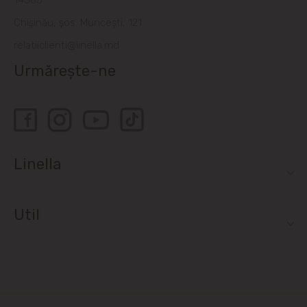
14505
Chișinău, șos. Muncești, 121
relatiiclienti@linella.md
Urmărește-ne
Linella
Util