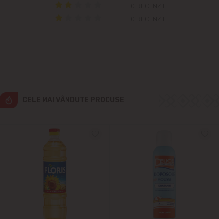
0 RECENZII
0 RECENZII
Cricova
Cruzești
Dînceni
Dumbrava
CELE MAI VÂNDUTE PRODUSE
Durlești
Ghidighici
Goianul Nou
Grătiești