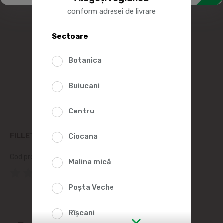
conform adresei de livrare
Sectoare
Botanica
Buiucani
Centru
FILLETTI SALEAMI DE VITA FIERT AFUMAT
Ciocana
Cod produs:
130729
Malina mică
(0 Recenzii)
Poșta Veche
Rîșcani