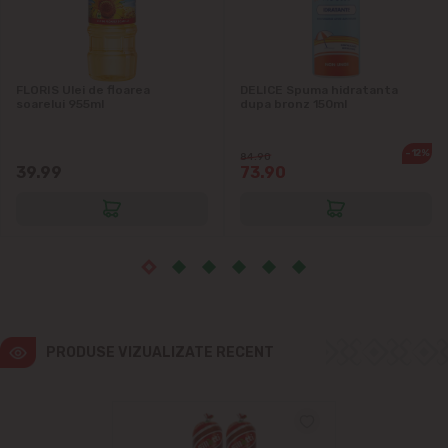
Ialoveni
Măgdăcești
FLORIS Ulei de floarea
DELICE Spuma hidratanta
soarelui 955ml
dupa bronz 150ml
Sîngera
-12%
84.90
Sociteni
39.99
73.90
Stăuceni
Tohatin
Trușeni
PRODUSE VIZUALIZATE RECENT
Vadul lui Vodă
Vatra