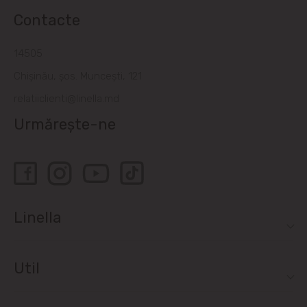
Contacte
14505
Chișinău, șos. Muncești, 121
relatiiclienti@linella.md
Urmărește-ne
Linella
Util