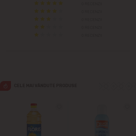
Colonița
0 RECENZII
0 RECENZII
Cricova
0 RECENZII
0 RECENZII
Cruzești
0 RECENZII
Dînceni
Dumbrava
Durlești
CELE MAI VÂNDUTE PRODUSE
Ghidighici
Goianul Nou
Grătiești