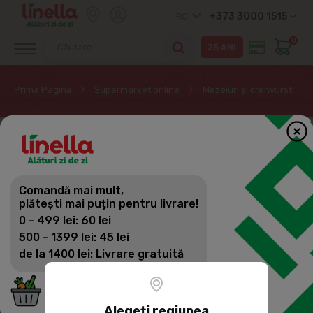
+373 3000 1515
RO
0
Prima Pagină
Supermarket online
Mezeluri și crenvurști
Comandă mai mult,
plătești mai puțin pentru livrare!
0 - 499 lei: 60 lei
500 - 1399 lei: 45 lei
de la 1400 lei: Livrare gratuită
Alegeți regiunea