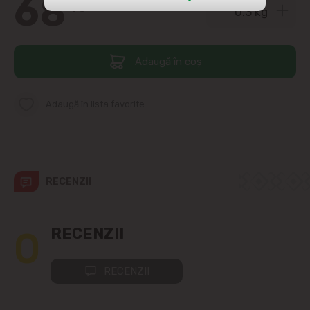
68
40
str. Albișoara (adresele din imediata
apropiere)
Adaugă în coș
Telecentru
Suburbii
Adaugă în lista favorite
Băcioi
Bubuieci
RECENZII
Budești
0
RECENZII
Ciorescu
RECENZII
Codru