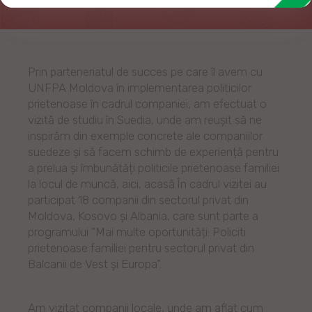
Prin parteneriatul de succes pe care îl avem cu
UNFPA Moldova în implementarea politicilor
prietenoase în cadrul companiei, am efectuat o
vizită de studiu în Suedia, unde am reușit să ne
inspirăm din exemple concrete ale companiilor
suedeze și să facem schimb de experiență pentru
a prelua și îmbunătăți politicile prietenoase familiei
la locul de muncă, aici, acasă.În cadrul vizitei au
participat 18 companii din sectorul privat din
Moldova, Kosovo și Albania, care sunt parte a
programului “Mai multe oportunități: Policiti
prietenoase familiei pentru sectorul privat din
Balcanii de Vest și Europa”.
Am vizitat companii locale, unde am aflat cum