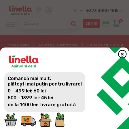
+373 3000 1515
RO
0
Prima Pagină
Noutăți și evenimente
Vizita de studiu în Sue
VIZITA DE STUDIU ÎN
SUEDIA ÎN CADRUL
Comandă mai mult,
PROGRAMULUI DE
plătești mai puțin pentru livrare!
0 - 499 lei: 60 lei
IMPLEMENTARE A
500 - 1399 lei: 45 lei
POLITICILOR
de la 1400 lei: Livrare gratuită
PRIETENOASE ÎN
CADRUL COMPANIEI