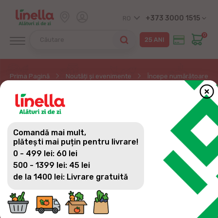
+373 3000 1515
RO
0
Prima Pagină
Noutăți și evenimente
Începe numărătoare inv
ÎNCEPE NUMĂRĂTOARE
INVERSĂ PÂNĂ LA
Comandă mai mult,
ULTIMA MARE
plătești mai puțin pentru livrare!
0 - 499 lei: 60 lei
EXTRAGERE DIN
500 - 1399 lei: 45 lei
CAMPANIA 20 ANI
de la 1400 lei: Livrare gratuită
LINELLA