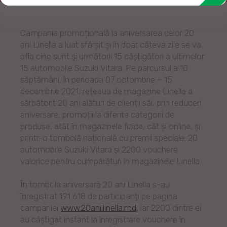
Campania promoțională la aniversarea celor 20
ani Linella a luat sfârșit și în doar câteva zile se va
afla cine sunt și următorii 15 câștigători a ultimelor
15 automobile Suzuki Vitara. Pe parcursul a 10
săptămâni, în perioada 07 octombrie – 15
decembrie 2021, rețeaua de magazine Linella a
sărbătorit 20 ani alături de clienții săi, prin reduceri
aniversare, promoții la diferite categorii de
produse, atât în magazinele fizice, cât și online, și
printr-o tombolă națională cu premii speciale: 20
automobile Suzuki Vitara și 2200 vouchere
valorice pentru cumpărături în magazinele Linella.
În tombola aniversară 20 ani Linella s-au
înregistrat 191 618 de participanți pe pagina
campaniei
www.20ani.linella.md
, iar 2200 dintre ei
au câștigat instant la înregistrare vouchere în