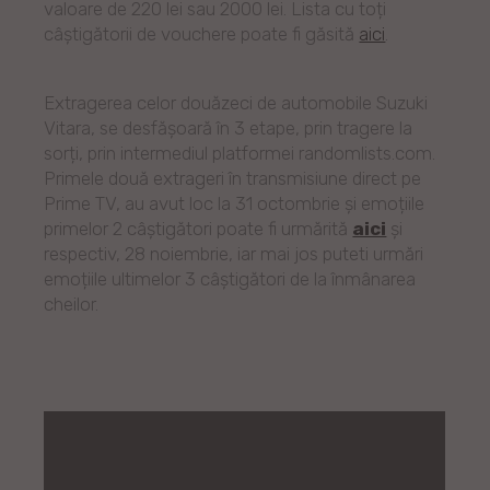
valoare de 220 lei sau 2000 lei. Lista cu toți
câștigătorii de vouchere poate fi găsită
aici
.
Extragerea celor douăzeci de automobile Suzuki
Vitara, se desfășoară în 3 etape, prin tragere la
sorți, prin intermediul platformei randomlists.com.
Primele două extrageri în transmisiune direct pe
Prime TV, au avut loc la 31 octombrie și emoțiile
primelor 2 câștigători poate fi urmărită
aici
și
respectiv, 28 noiembrie, iar mai jos puteti urmări
emoțiile ultimelor 3 câștigători de la înmânarea
cheilor.