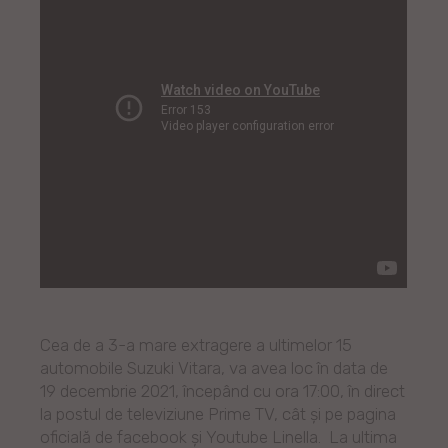
Cea de a 3-a mare extragere a ultimelor 15
automobile Suzuki Vitara, va avea loc în data de
19 decembrie 2021, începând cu ora 17:00, în direct
la postul de televiziune Prime TV, cât și pe pagina
oficială de facebook și Youtube Linella. La ultima