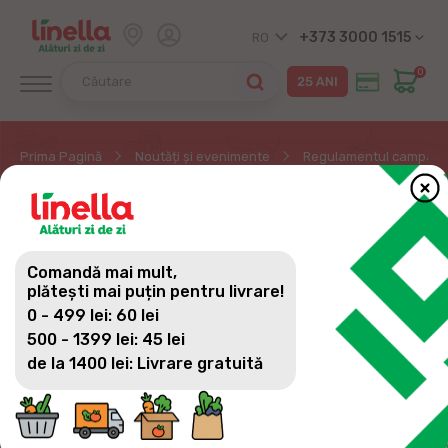
+373 3000 1515
RO
0
Prima Pagină
Noutăți și evenimente
Regulamentul campani
REGULAMENTUL
CAMPANIEI BBQ ÎNCEPE
Comandă mai mult,
CU CARMEZ
plătești mai puțin pentru livrare!
0 - 499 lei: 60 lei
500 - 1399 lei: 45 lei
de la 1400 lei: Livrare gratuită