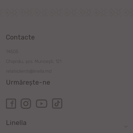
Contacte
14505
Chișinău, șos. Muncești, 121
relatiiclienti@linella.md
Urmărește-ne
Linella