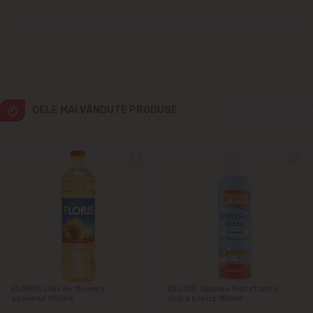
Cricova
Cruzești
Dînceni
CELE MAI VÂNDUTE PRODUSE
Dumbrava
Durlești
Ghidighici
Goianul Nou
Grătiești
FLORIS Ulei de floarea
DELICE Spuma hidratanta
soarelui 955ml
dupa bronz 150ml