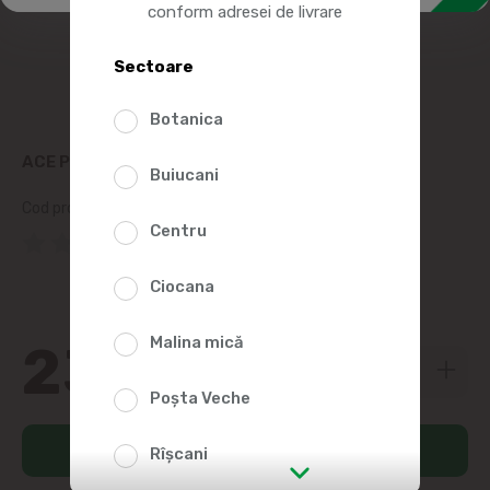
conform adresei de livrare
Sectoare
Botanica
ACE PENTRU FRIGARUI DIN LEMN 30CM
Buiucani
Cod produs:
230969
Centru
(0 Recenzii)
Ciocana
Malina mică
23
50
Poșta Veche
Adaugă în coș
Rîșcani