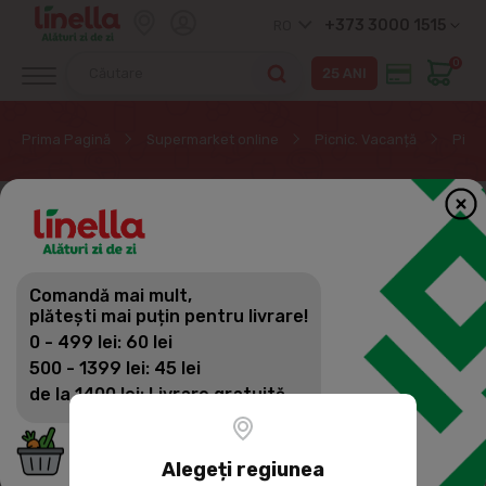
+373 3000 1515
RO
0
Prima Pagină
Supermarket online
Picnic. Vacanță
Picni
Comandă mai mult,
plătești mai puțin pentru livrare!
0 - 499 lei: 60 lei
500 - 1399 lei: 45 lei
de la 1400 lei: Livrare gratuită
Alegeți regiunea