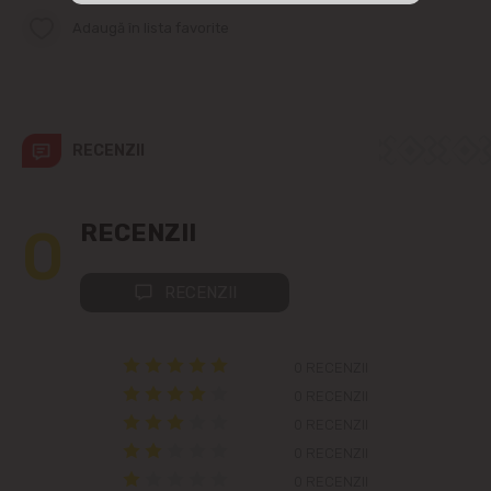
str. Albișoara (adresele din imediata
Adaugă în lista favorite
apropiere)
Telecentru
Suburbii
RECENZII
Băcioi
0
RECENZII
Bubuieci
RECENZII
Budești
0 RECENZII
Ciorescu
0 RECENZII
0 RECENZII
Codru
0 RECENZII
Colonița
0 RECENZII