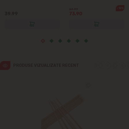
Ialoveni
-12%
84.90
39.99
73.90
Măgdăcești
Sîngera
Sociteni
Stăuceni
PRODUSE VIZUALIZATE RECENT
Tohatin
Trușeni
Vadul lui Vodă
Vatra