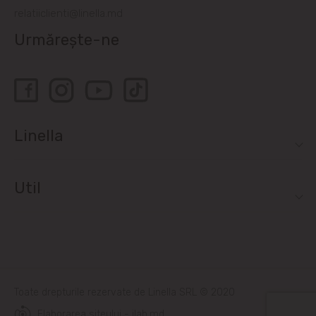
relatiiclienti@linella.md
Urmărește-ne
Linella
Util
Toate drepturile rezervate de Linella SRL © 2020
Elaborarea siteului - ilab.md