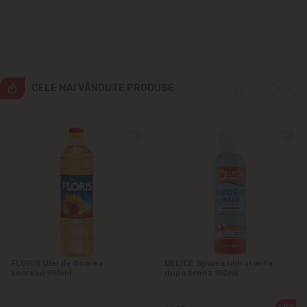
Cruzești
Dînceni
CELE MAI VÂNDUTE PRODUSE
Dumbrava
Durlești
Ghidighici
Goianul Nou
Grătiești
FLORIS Ulei de floarea
DELICE Spuma hidratanta
Ialoveni
soarelui 955ml
dupa bronz 150ml
Măgdăcești
-12%