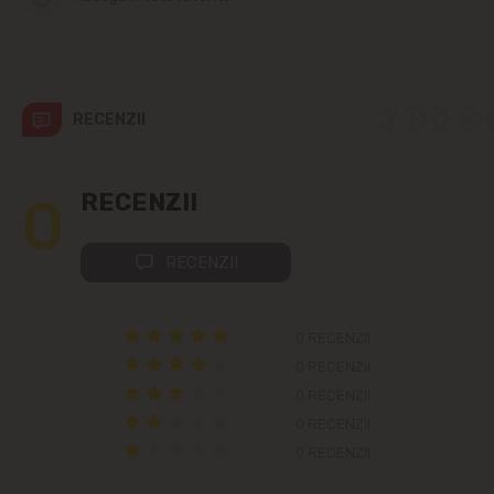
Telecentru
Suburbii
RECENZII
Băcioi
0
RECENZII
Bubuieci
Budești
RECENZII
Ciorescu
0 RECENZII
0 RECENZII
Codru
0 RECENZII
Colonița
0 RECENZII
0 RECENZII
Cricova