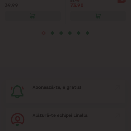
84.90
39.99
73.90
Sîngera
Sociteni
Stăuceni
Tohatin
Trușeni
Abonează-te, e gratis!
Vadul lui Vodă
Vatra
Alătură-te echipei Linella