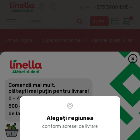
+373 3000 1515
RO
0
Prima Pagină
Supermarket online
Culinărie (posibil și prin
Comandă mai mult,
plătești mai puțin pentru livrare!
0 - 499 lei: 60 lei
500 - 1399 lei: 45 lei
de la 1400 lei: Livrare gratuită
Alegeți regiunea
conform adresei de livrare