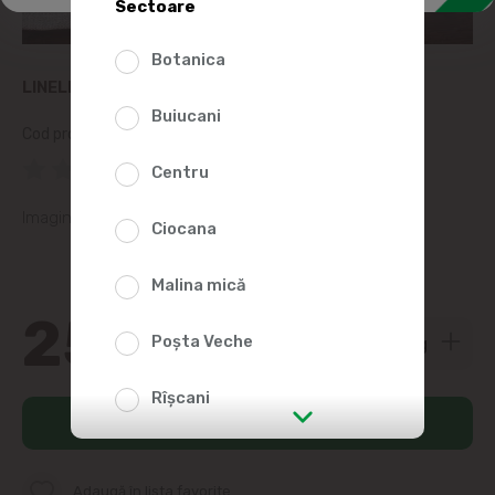
Sectoare
Botanica
LINELLA HRISCA FIARTA CU LEGUME, KG
Buiucani
Cod produs:
130568
(0 Recenzii)
Centru
Imaginile sunt reprezentative.
Ciocana
Malina mică
25
50
Poșta Veche
Rîșcani
Adaugă în coș
str. Albișoara (adresele din imediata
apropiere)
Adaugă în lista favorite