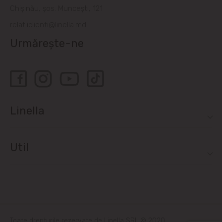
Chișinău, șos. Muncești, 121
relatiiclienti@linella.md
Urmărește-ne
Linella
Util
Toate drepturile rezervate de Linella SRL © 2020