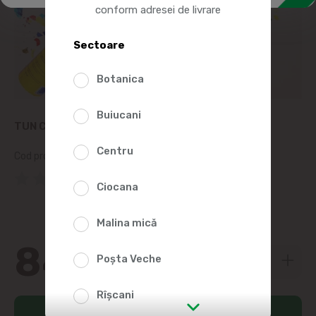
conform adresei de livrare
Sectoare
Botanica
Buiucani
TUN CONFETI 40CM
Centru
Cod produs:
190610
(0 Recenzii)
Ciocana
Malina mică
84
00
Poșta Veche
Rîșcani
Adaugă în coș