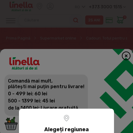
+373 3000 1515
RO
0
Prima Pagină
Supermarket online
Cadouri. Totul pentru sar
Comandă mai mult,
plătești mai puțin pentru livrare!
0 - 499 lei: 60 lei
500 - 1399 lei: 45 lei
de la 1400 lei: Livrare gratuită
Alegeți regiunea