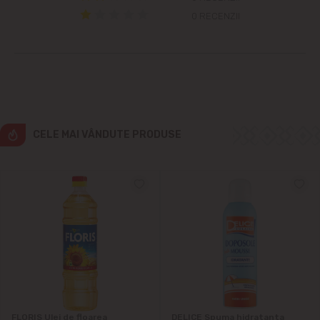
0 RECENZII
Cricova
Cruzești
Dînceni
CELE MAI VÂNDUTE PRODUSE
Dumbrava
Durlești
Ghidighici
Goianul Nou
Grătiești
FLORIS Ulei de floarea
DELICE Spuma hidratanta