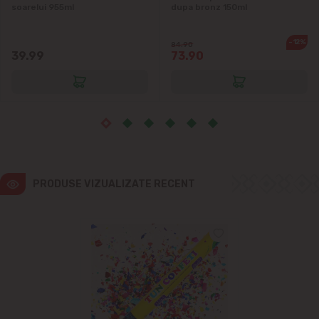
Ialoveni
soarelui 955ml
dupa bronz 150ml
Măgdăcești
-12%
84.90
39.99
73.90
Sîngera
Sociteni
Stăuceni
PRODUSE VIZUALIZATE RECENT
Tohatin
Trușeni
Vadul lui Vodă
Vatra