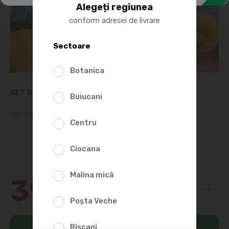
Alegeți regiunea
conform adresei de livrare
Sectoare
Botanica
SET BALOANE LATEX MARMORA 10BUC
Buiucani
Cod produs:
139782
Centru
(0 Recenzii)
Ciocana
Malina mică
39
90
Poșta Veche
Rîșcani
Adaugă în coș