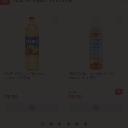
CELE MAI VÂNDUTE PRODUSE
Ialoveni
Măgdăcești
Sîngera
Sociteni
Stăuceni
FLORIS Ulei de floarea
DELICE Spuma hidratanta
soarelui 955ml
dupa bronz 150ml
Tohatin
-12%
84.90
39.99
73.90
Trușeni
Vadul lui Vodă
Vatra