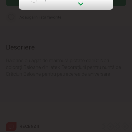
str. Albișoara (adresele din imediata
Adaugă în lista favorite
apropiere)
Telecentru
Descriere
Suburbii
Baloane cu agat de marmură pictate de 10" Nori
Băcioi
colorați Baloane din latex Decorațiuni pentru nuntă de
Crăciun Baloane pentru petrecerea de aniversare
Bubuieci
Budești
Ciorescu
Codru
RECENZII