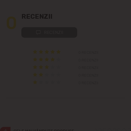
Colonița
0
RECENZII
Cricova
RECENZII
Cruzești
Dînceni
0 RECENZII
0 RECENZII
Dumbrava
0 RECENZII
0 RECENZII
Durlești
0 RECENZII
Ghidighici
Goianul Nou
Grătiești