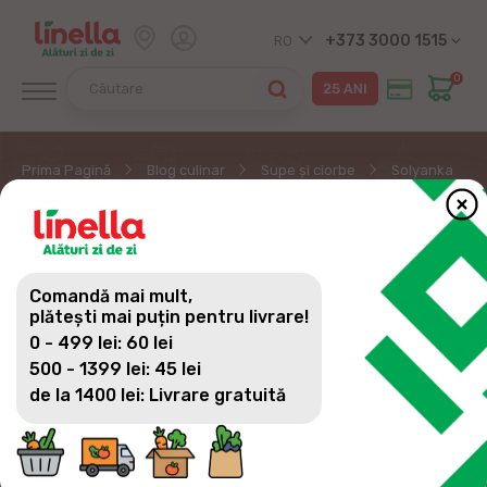
+373 3000 1515
RO
0
Prima Pagină
Blog culinar
Supe și ciorbe
Solyanka
SOLYANKA
Comandă mai mult,
plătești mai puțin pentru livrare!
0 - 499 lei: 60 lei
500 - 1399 lei: 45 lei
de la 1400 lei: Livrare gratuită