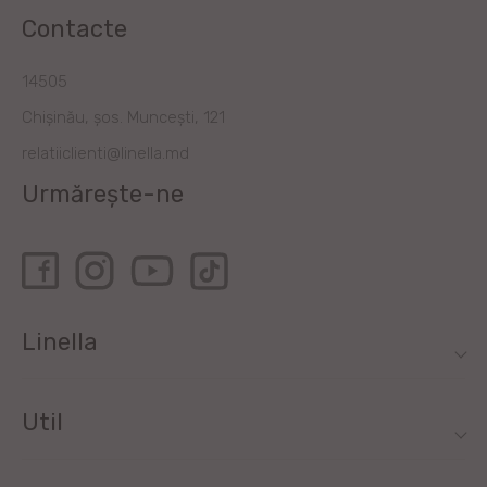
Contacte
14505
Chișinău, șos. Muncești, 121
relatiiclienti@linella.md
Urmărește-ne
Linella
Util