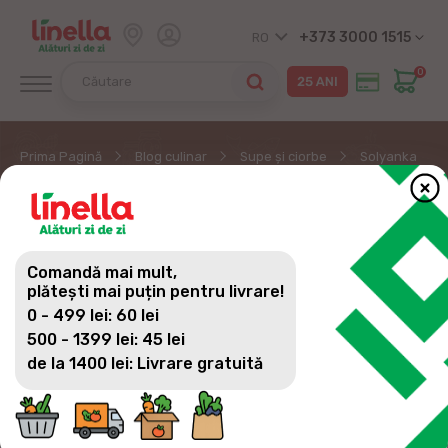
+373 3000 1515
RO
0
Prima Pagină
Blog culinar
Supe și ciorbe
Solyanka
SOLYANKA
Comandă mai mult,
plătești mai puțin pentru livrare!
0 - 499 lei: 60 lei
500 - 1399 lei: 45 lei
de la 1400 lei: Livrare gratuită