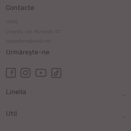
Contacte
14505
Chișinău, șos. Muncești, 121
relatiiclienti@linella.md
Urmărește-ne
Linella
Util