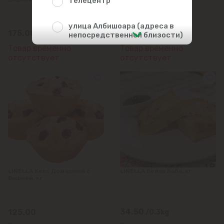
Телецентр
улица Албишоара (адреса в
175.00
195.00
/1kg
/1kg
непосредственной близости)
Товар временно
Товар временно
отсутствует
отсутствует
Центр
Чеканы
Пригороды
Goianul Nou
Sociteni
LINELLA Кекс Домашний с
LINELLA Белая Баба, кг
Вишней, кг
Бачой
34.50
125.00
Бубуечь
/0.3kg