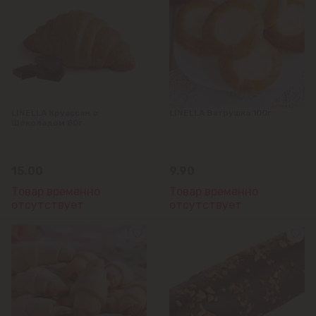
Колоница
Крикова
Крузешты
LINELLA Круассан с
LINELLA Ватрушка 100г
Шоколадом 80г
Магдачешть
15.00
9.90
Ставчены
Товар временно
Товар временно
отсутствует
отсутствует
Сынджера
Тогатин
Трушень
Чореску