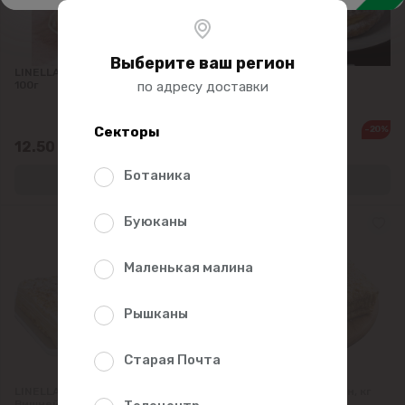
Пицца
Десерты
Выберите ваш регион
LINELLA Ушки с Шоколадом
LINELLA Сочник, кг
100г
по адресу доставки
-20%
Секторы
25.00
20.00
12.50
/0.2kg
Ботаника
Буюканы
Маленькая малина
Рышканы
Старая Почта
LINELLA Торт Сметанник с
LINELLA Торт Наполеон, кг
Вишней, кг