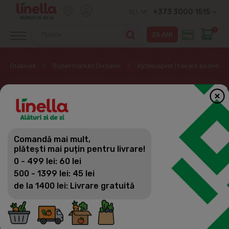
+373 3000 1515
RU
0
Главная
Supermarket Онлайн
Кулинария (также возможн
ДЕСЕРТЫ
Кулинария (также возможно по
предзаказу)
Comandă mai mult,
Фильтр
(16)
Сортировка
plătești mai puțin pentru livrare!
Главное блюдо
0 - 499 lei: 60 lei
Салаты
500 - 1399 lei: 45 lei
de la 1400 lei: Livrare gratuită
ZideZi - To Go
Плацинды, пироги, лепешки, вертуты