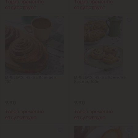
Товар временно
Товар временно
отсутствует
отсутствует
Будешты
Вадул-луй-Водэ
Ватра
Гидигич
Гратиешты
LINELLA Улитка с Корицей
LINELLA Улитка с Кремом и
100г
Изюмом 100г
Данчены
9.90
9.90
Думбрава
Товар временно
Товар временно
отсутствует
отсутствует
Дурлешты
Кодру