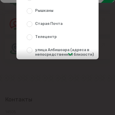
Рышканы
Присоединяйтесь к команде Linella
Старая Почта
Телецентр
Расположение магазина
улица Албишоара (адреса в
непосредственной близости)
Центр
Чеканы
Пригороды
Контакты
Goianul Nou
14505