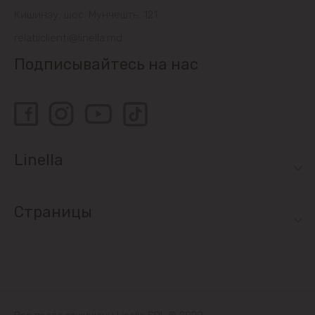
Sociteni
Кишинэу, шос. Мунчешть, 121
relatiiclienti@linella.md
Бачой
Подписывайтесь на нас
Бубуечь
Будешты
Вадул-луй-Водэ
Linella
Ватра
Страницы
Гидигич
Гратиешты
Данчены