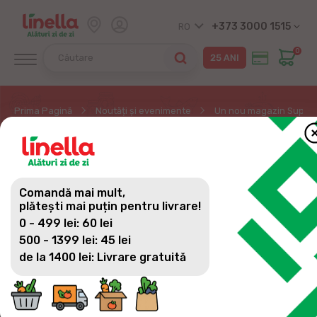
+373 3000 1515
RO
0
Prima Pagină
Noutăți și evenimente
Un nou magazin Super Li
UN NOU MAGAZIN SUPER
LINELLA ȘI-A DESCHIS
Comandă mai mult,
UȘILE!
plătești mai puțin pentru livrare!
0 - 499 lei: 60 lei
500 - 1399 lei: 45 lei
de la 1400 lei: Livrare gratuită
Super Linella a ajuns în satul Sireți, pe str. Ștefan
cel Mare, 117, din raionul Strășeni, aducând o
experiență de cumpărături modernă, comodă și