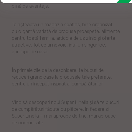
plină de avantaje.
Te așteaptă un magazin spațios, bine organizat,
cu o gamă variată de produse proaspete, alimente
pentru toată familia, articole de uz zilnic și oferte
atractive. Tot ce ai nevoie, într-un singur loc,
aproape de casă.
În primele zile de la deschidere, te bucuri de
reduceri grandioase la produsele tale preferate,
pentru un început inspirat al cumpărăturilor.
Vino să descoperi noul Super Linella și să te bucuri
de cumpărături făcute cu plăcere, în fiecare zi.
Super Linella – mai aproape de tine, mai aproape
de comunitate.