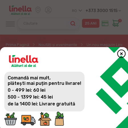
+373 3000 1515
RO
0
Prima Pagină
Noutăți și evenimente
Un nou magazin Linella 
UN NOU MAGAZIN
LINELLA ȘI-A DESCHIS
Comandă mai mult,
UȘILE ÎN SEC. BOTANICA
plătești mai puțin pentru livrare!
0 - 499 lei: 60 lei
500 - 1399 lei: 45 lei
de la 1400 lei: Livrare gratuită
Zi de zi poți face cumpărăturile și mai aproape de
casă.