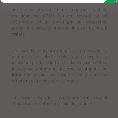
Linella a deschis ușile noului magazin situat pe
șos. Muncești 631/1. Suntem onorați să vă
întâmpinăm într-un spațiu plin de prospețime,
arome delicioase și produse de cea mai înaltă
calitate.
La deschiderea acestui magazin, am pus suflet și
pasiune în a selecta cele mai proaspete și
apetisante produse. Indiferent dacă ești în căutare
de produse autohtone, produse de import sau
delicii tradiționale, vei găsi tot ce-ți doriți pe
rafturile noastre bine aprovizionate.
Cu ocazia deschiderii magazinului am pregătit
reduceri suplimentare la o serie de produse.