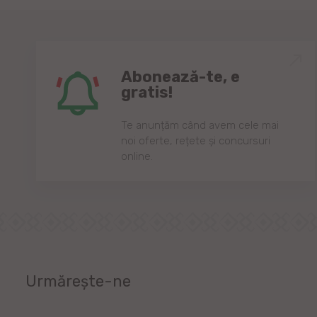
Abonează-te, e
gratis!
Te anunțăm când avem cele mai
noi oferte, rețete și concursuri
online.
Urmărește-ne