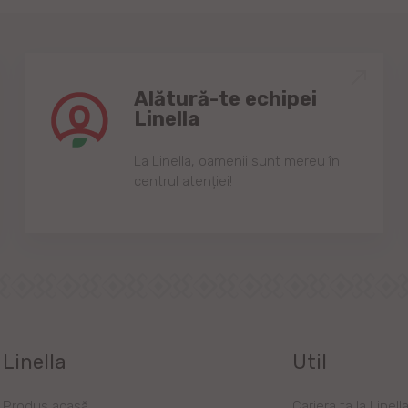
Alătură-te echipei
Linella
Lа Linellа, oаmenii sunt mereu în
centrul аtenției!
Linella
Util
Produs acasă
Cariera ta la Linell