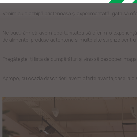
Venim cu o echipă prietenoasă și experimentată, gata să of
Ne bucurăm că avem oportunitatea să oferim o experiență u
de alimente, produse autohtone și multe alte surprize pentru 
Pregătește-ți lista de cumpărături și vino să descoperi magazin
Apropo, cu ocazia deschiderii avem oferte avantajoase la o 