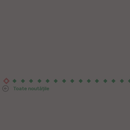
Toate noutățile