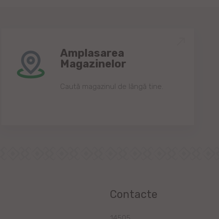
Amplasarea
Magazinelor
Caută magazinul de lângă tine.
Contacte
a
14505