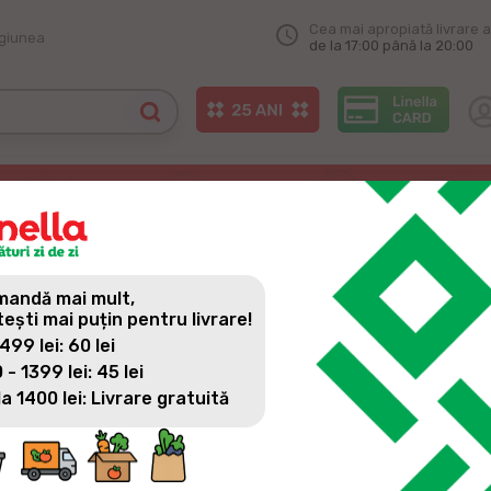
Cea mai apropiată livrare a
egiunea
de la 17:00 până la 20:00
 și-a deschis ușile în or. Fălești
 ȘI-A DESCHIS UȘILE ÎN OR
andă mai mult,
tești mai puțin pentru livrare!
 499 lei: 60 lei
 - 1399 lei: 45 lei
la 1400 lei: Livrare gratuită
Suntem mândri să anunțăm deschiderea unui nou magazin Linell
Ne-am dedicat să aducem produse proaspete și de calitate 