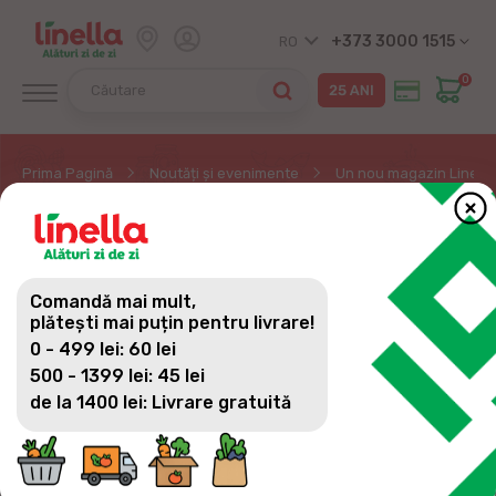
+373 3000 1515
RO
0
Prima Pagină
Noutăți și evenimente
Un nou magazin Linella 
UN NOU MAGAZIN
LINELLA ÎN CENTRUL
Comandă mai mult,
CAPITALEI
plătești mai puțin pentru livrare!
0 - 499 lei: 60 lei
500 - 1399 lei: 45 lei
de la 1400 lei: Livrare gratuită
De azi mai avem un magazin Linella în centrul
Chișinăului, pe bd. Bănulescu Bodoni 57. Te
așteptăm cu reduceri semnificative și o varietate