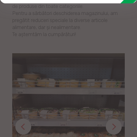
de produse din toate categoriile.
Pentru a sărbători deschiderea magazinului, am
pregătit reduceri speciale la diverse articole
alimentare, dar și nealimentare.
Te aștemtăm la cumpărături!