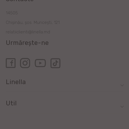
14505
Chișinău, șos. Muncești, 121
relatiiclienti@linella.md
Urmărește-ne
Linella
Util