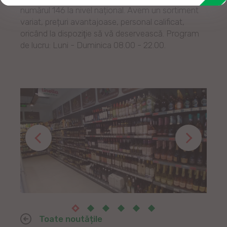
numărul 146 la nivel național. Avem un sortiment
variat, prețuri avantajoase, personal calificat,
oricând la dispoziţie să vă deservească. Program
de lucru: Luni - Duminica 08.00 - 22.00.
Toate noutățile