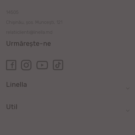
14505
Chișinău, șos. Muncești, 121
relatiiclienti@linella.md
Urmărește-ne
Linella
Util