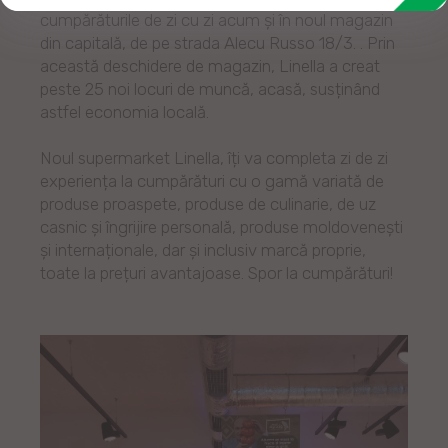
cumpărăturile de zi cu zi acum și în noul magazin
din capitală, de pe strada Alecu Russo 18/3. . Prin
această deschidere de magazin, Linella a creat
peste 25 noi locuri de muncă, acasă, susținând
astfel economia locală.
Noul supermarket Linella, îți va completa zi de zi
experiența la cumpărături cu o gamă variată de
produse proaspete, produse de culinarie, de uz
casnic și îngrijire personală, produse moldovenești
și internaționale, dar și inclusiv marcă proprie,
toate la prețuri avantajoase. Spor la cumpărături!