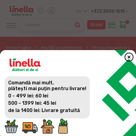
+373 3000 1515
RO
0
Prima Pagină
Noutăți și evenimente
Un nou magazin în capit
UN NOU MAGAZIN ÎN
CAPITALĂ, CU NUMĂRUL
Comandă mai mult,
134 LA NIVEL NAȚIONAL
plătești mai puțin pentru livrare!
0 - 499 lei: 60 lei
500 - 1399 lei: 45 lei
de la 1400 lei: Livrare gratuită
Pentru a fi mult mai aproape de tine și pentru a te
surpinde mereu cu ceva nou și bun, rețeaua de
magazine Linella îți urează bun venit pentru