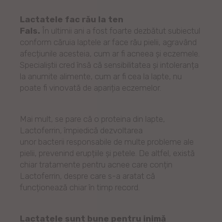
Lactatele fac rău la ten
Fals.
În ultimii ani a fost foarte dezbătut subiectul
conform căruia laptele ar face rău pielii, agravând
afecțiunile acesteia, cum ar fi acneea și eczemele.
Specialiștii cred însă că sensibilitatea și intoleranța
la anumite alimente, cum ar fi cea la lapte, nu
poate fi vinovată de apariția eczemelor.
Mai mult, se pare că o proteina din lapte,
Lactoferrin, împiedică dezvoltarea
unor bacterii responsabile de multe probleme ale
pielii, prevenind erupțiile și petele. De altfel, există
chiar tratamente pentru acnee care conțin
Lactoferrin, despre care s-a aratat că
funcționează chiar în timp record.
Lactatele sunt bune pentru inimă