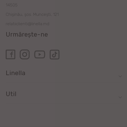
14505
Chișinău, șos. Muncești, 121
relatiiclienti@linella.md
Urmărește-ne
Linella
Util