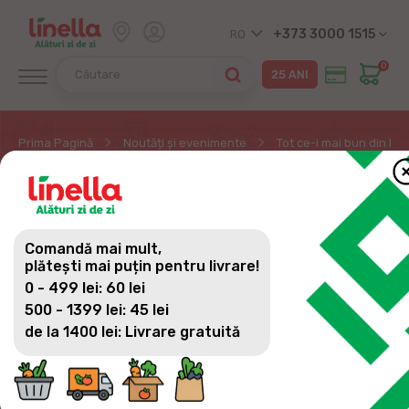
+373 3000 1515
RO
0
Prima Pagină
Noutăți și evenimente
Tot ce-i mai bun din lap
TOT CE-I MAI BUN DIN
LAPTE - PRODUS ACASĂ,
Comandă mai mult,
CU DRAG DE LA
plătești mai puțin pentru livrare!
0 - 499 lei: 60 lei
GOSPODARII NOȘTRI
500 - 1399 lei: 45 lei
de la 1400 lei: Livrare gratuită
Simte…