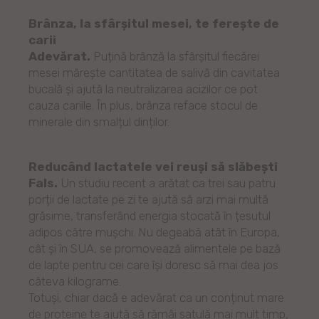
Brânza, la sfârșitul mesei, te ferește de
carii
Adevărat.
Puțină brânză la sfârșitul fiecărei
mesei mărește cantitatea de salivă din cavitatea
bucală și ajută la neutralizarea acizilor ce pot
cauza cariile. În plus, brânza reface stocul de
minerale din smalțul dinților.
Reducând lactatele vei reuși să slăbești
Fals.
Un studiu recent a arătat ca trei sau patru
porții de lactate pe zi te ajută să arzi mai multă
grăsime, transferând energia stocată în țesutul
adipos către mușchi. Nu degeabă atât în Europa,
cât și în SUA, se promovează alimentele pe bază
de lapte pentru cei care își doresc să mai dea jos
câteva kilograme.
Totuși, chiar dacă e adevărat ca un conținut mare
de proteine te ajută să rămâi satulă mai mult timp,