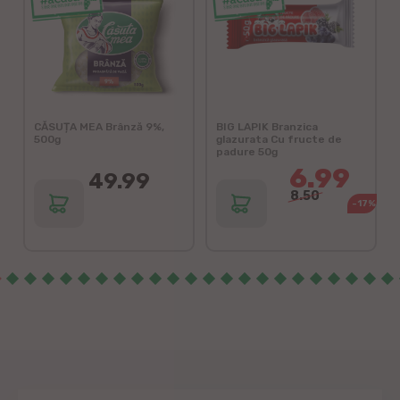
CĂSUȚA MEA Brânză 9%,
BIG LAPIK Branzica
500g
glazurata Cu fructe de
padure 50g
6.99
49.99
8.50
-17%