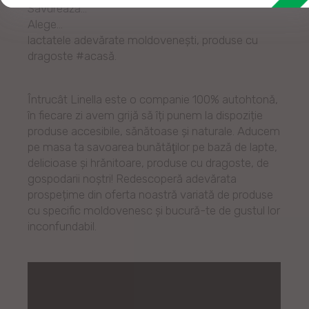
Savurează…
Alege…
lactatele adevărate moldovenești, produse cu
dragoste #acasă.
Întrucât Linella este o companie 100% autohtonă,
în fiecare zi avem grijă să îți punem la dispoziție
produse accesibile, sănătoase și naturale. Aducem
pe masa ta savoarea bunătăţilor pe bază de lapte,
delicioase și hrănitoare, produse cu dragoste, de
gospodarii noștri! Redescoperă adevărata
prospețime din oferta noastră variată de produse
cu specific moldovenesc și bucură-te de gustul lor
inconfundabil.