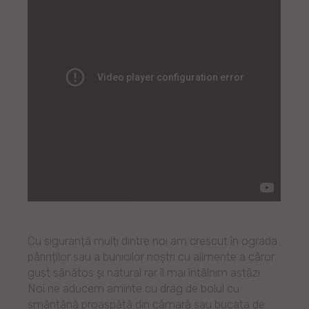
Cu siguranță mulți dintre noi am crescut în ograda
părinților sau a bunicilor noștri cu alimente a căror
gust sănătos și natural rar îl mai întâlnim astăzi.
Noi ne aducem aminte cu drag de bolul cu
smântână proaspătă din cămară sau bucata de