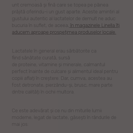
unt cremoasă și fină care se topea pe pâinea
prăjită oferindu-i un gust aparte. Aceste amintiri al
gustului autentic al lactatelor de demult ne aduc
bucuria în suflet, de aceea,
în magazinele Linella îți
aducem aproape prospețimea produselor locale.
Lactatele în general erau sărbătorite ca
fiind sănătate curată, sursă
de proteine, vitamine și minerale, calmantul
perfect înainte de culcare și alimentul ideal pentru
copiii aflați în creștere. Dar, cumva, acestea au
fost detronate, pierzându-și, brusc, mare parte
dintre calități în ochii multora.
Ce este adevărat și ce nu din miturile lumii
moderne, legat de lactate, găsești în rândurile de
mai jos: