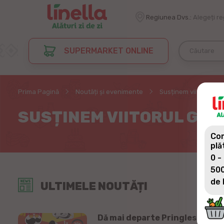
Regiunea Dvs.:
Alegeți r
SUPERMARKET ONLINE
Prima Pagină
Noutăți și evenimente
Susținem viitorul gene
SUSȚINEM VIITORUL GEN
Com
plă
0 -
500
de 
ULTIMELE NOUTĂȚI
Dă mai departe Pringles