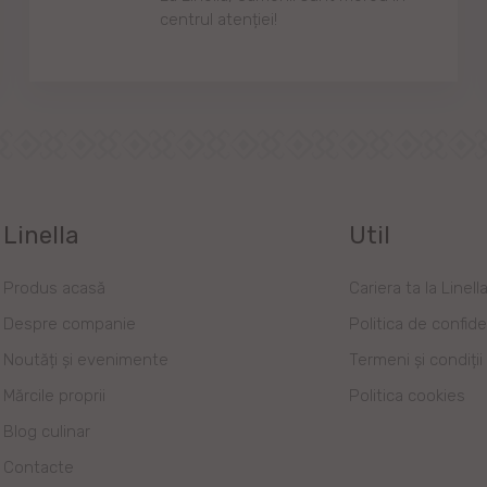
centrul аtenției!
Linella
Util
Produs acasă
Cariera ta la Linell
Despre companie
Politica de confide
Noutăți și evenimente
Termeni și condiții
Mărcile proprii
Politica cookies
Blog culinar
Contacte