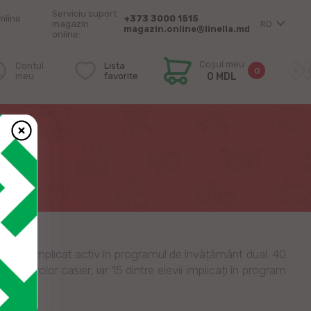
Serviciu suport
mîine
+373 3000 1515
magazin
RO
magazin.online@linella.md
online:
Coșul meu
Contul
Lista
0
meu
favorite
0 MDL
re ne-am implicat activ în programul de învățământ dual. 40
controlor casier, iar 15 dintre elevii implicați în program