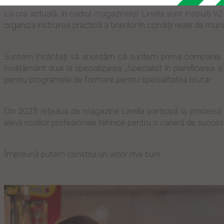
La ora actuală, în cadrul magazinelor Linella sunt instruiți 
organiza instruirea practică a tinerilor în condiții reale de mun
Suntem încântați să anunțăm că suntem prima companie din 
învățământ dual la specializarea „Specialist în planificarea și
pentru programele de formare pentru specialitatea brutar.
Din 2023 rețeaua de magazine Linella participă la procesul
elevii scolilor profesionale tehnice pentru o carieră de succes
Împreună putem construi un viitor mai bun!