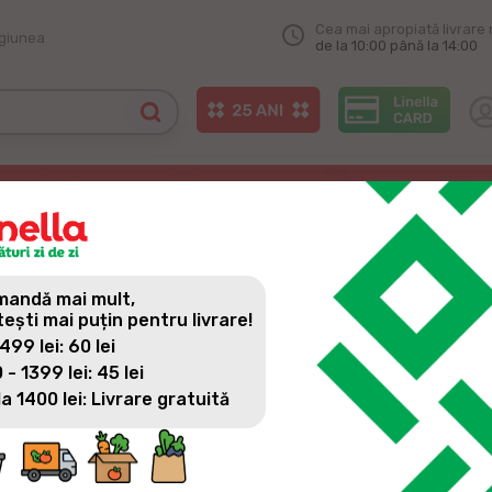
Cea mai apropiată livrare 
egiunea
de la 10:00 până la 14:00
rațiilor tinere!
ERAȚIILOR TINERE!
andă mai mult,
tești mai puțin pentru livrare!
 499 lei: 60 lei
 - 1399 lei: 45 lei
la 1400 lei: Livrare gratuită
Anul 2024 a adus realizări semnificative, în condițiile în ca
de elevi au absolvit programul de formare profesională pentru 
continuă să lucreze în magazinele Linella.