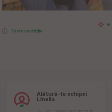
Toate noutățile
Alătură-te echipei
Linella
Lа Linellа, oаmenii sunt mereu în