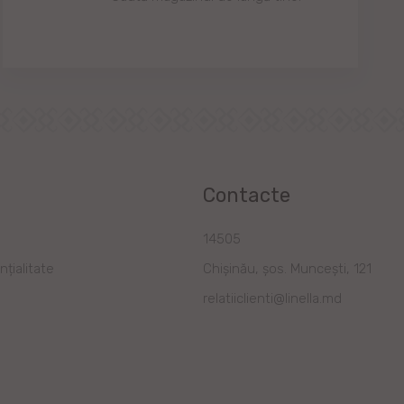
Contacte
a
14505
nțialitate
Chișinău, șos. Muncești, 121
relatiiclienti@linella.md