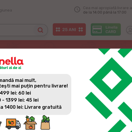
Cea mai apropiată livrare a
egiunea
de la 14:00 până la 17:00
schis în satul Peresecina
CHIS ÎN SATUL PERESECINA
andă mai mult,
tești mai puțin pentru livrare!
 499 lei: 60 lei
 - 1399 lei: 45 lei
AVEM VEȘTI EXCELENTE PENTRU LOCUITORII SATU
la 1400 lei: Livrare gratuită
Am deschis primul magazin Super Linella chiar în inima satului