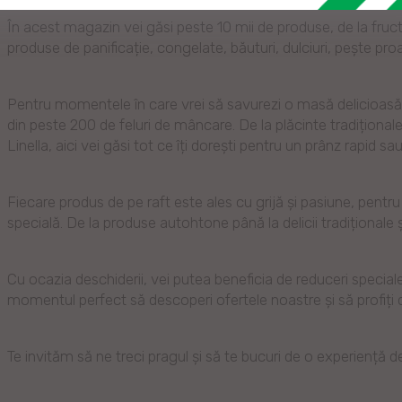
În acest magazin vei găsi peste 10 mii de produse, de la fruc
produse de panificație, congelate, băuturi, dulciuri, pește p
Pentru momentele în care vrei să savurezi o masă delicioas
din peste 200 de feluri de mâncare. De la plăcinte tradiționale ș
Linella, aici vei găsi tot ce îți dorești pentru un prânz rapid s
Fiecare produs de pe raft este ales cu grijă și pasiune, pentr
specială. De la produse autohtone până la delicii tradiționale și
Cu ocazia deschiderii, vei putea beneficia de reduceri specia
momentul perfect să descoperi ofertele noastre și să profiți 
Te invităm să ne treci pragul și să te bucuri de o experiență 