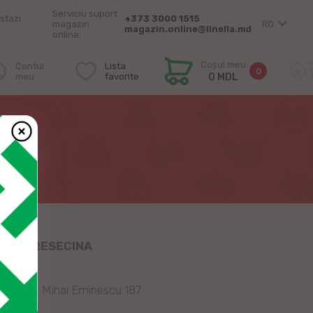
Serviciu suport
stazi
+373 3000 1515
magazin
RO
magazin.online@linella.md
online:
Coșul meu
Contul
Lista
0
meu
favorite
0 MDL
LUI PERESECINA
, pe str. Mihai Eminescu 187.