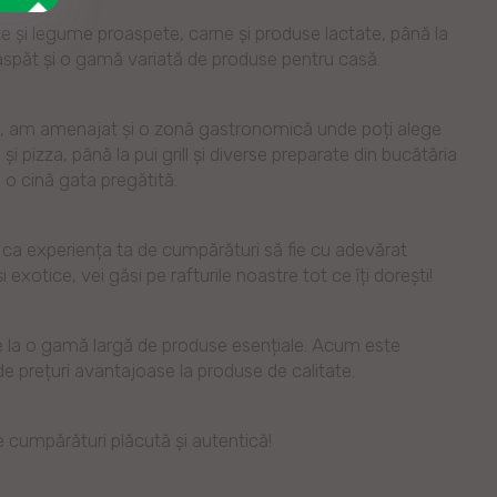
te și legume proaspete, carne și produse lactate, până la
roaspăt și o gamă variată de produse pentru casă.
ă, am amenajat și o zonă gastronomică unde poți alege
i pizza, până la pui grill și diverse preparate din bucătăria
au o cină gata pregătită.
u ca experiența ta de cumpărături să fie cu adevărat
 exotice, vei găsi pe rafturile noastre tot ce îți dorești!
le la o gamă largă de produse esențiale. Acum este
de prețuri avantajoase la produse de calitate.
de cumpărături plăcută și autentică!