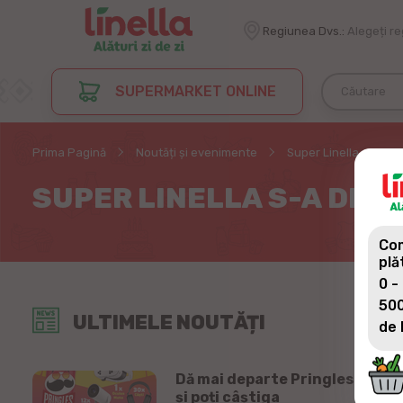
Regiunea Dvs.:
Alegeți r
SUPERMARKET ONLINE
Prima Pagină
Noutăți și evenimente
Super Linella s-a de
SUPER LINELLA S-A DES
Com
plă
0 -
500
ULTIMELE NOUTĂȚI
de 
Dă mai departe Pringles
și poți câștiga