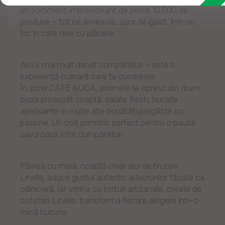
un sortiment impresionant de peste 10.000 de
produse – tot ce ai nevoie, ușor de găsit, într-un
loc în care revii cu plăcere.
Aici e mai mult decât cumpărături – este o
experiență culinară care te cucerește.
În zona CAFÉ NUCA, aromele te opresc din drum:
pizza proaspăt coaptă, salate fresh, bucate
apetisante și multe alte bunătăți pregătite cu
pasiune. Un colț primitor, perfect pentru o pauză
savuroasă între cumpărături.
Pâinea cu maia, coaptă chiar aici de brutarii
Linella, aduce gustul autentic al lucrurilor făcute ca
odinioară, iar vitrina cu torturi artizanale, create de
cofetarii Linella, transformă fiecare alegere într-o
mică bucurie.