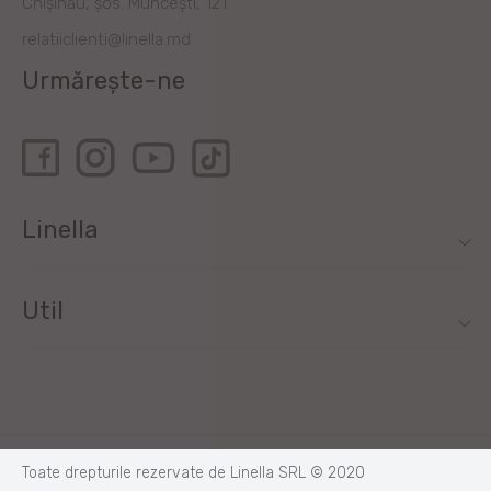
Chișinău, șos. Muncești, 121
relatiiclienti@linella.md
Urmărește-ne
Linella
Util
Toate drepturile rezervate de Linella SRL © 2020