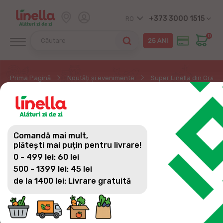
+373 3000 1515
RO
0
Prima Pagină
Noutăți și evenimente
Super Linella din Grand 
SUPER LINELLA DIN
GRAND HALL ȘI-A
Comandă mai mult,
DESCHIS UȘILE!
plătești mai puțin pentru livrare!
0 - 499 lei: 60 lei
500 - 1399 lei: 45 lei
de la 1400 lei: Livrare gratuită
Un magazin care se simte din prima clipă: luminos,
aerisit și generos, cu peste 1300 m² dedicați
cumpărăturilor făcute în tihnă. Rafturi bine gândite,