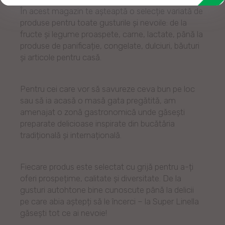
În acest magazin te așteaptă o selecție variată de
produse pentru toate gusturile și nevoile: de la
fructe și legume proaspete, carne, lactate, până la
produse de panificație, congelate, dulciuri, băuturi
și articole pentru casă.
Pentru cei care vor să savureze ceva bun pe loc
sau să ia acasă o masă gata pregătită, am
amenajat o zonă gastronomică unde găsești
preparate delicioase inspirate din bucătăria
tradițională și internațională.
Fiecare produs este selectat cu grijă pentru a-ți
oferi prospețime, calitate și diversitate. De la
gusturi autohtone bine cunoscute până la delicii
pe care abia aștepți să le încerci – la Super Linella
găsești tot ce ai nevoie!