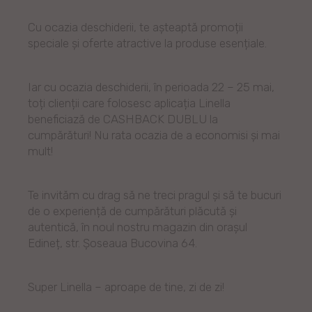
Cu ocazia deschiderii, te așteaptă promoții
speciale și oferte atractive la produse esențiale.
Iar cu ocazia deschiderii, în perioada 22 – 25 mai,
toți clienții care folosesc aplicația Linella
beneficiază de CASHBACK DUBLU la
cumpărături! Nu rata ocazia de a economisi și mai
mult!
Te invităm cu drag să ne treci pragul și să te bucuri
de o experiență de cumpărături plăcută și
autentică, în noul nostru magazin din orașul
Edineț, str. Șoseaua Bucovina 64.
Super Linella – aproape de tine, zi de zi!