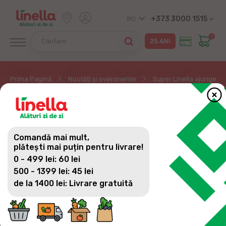
+373 3000 1515
RO
0
Prima Pagină
Noutăți și evenimente
Super Linella ajunge în
SUPER LINELLA AJUNGE
ÎN ORAȘUL EDINEȚ
Comandă mai mult,
plătești mai puțin pentru livrare!
0 - 499 lei: 60 lei
500 - 1399 lei: 45 lei
Pe 22 mai, deschidem cu bucurie un nou magazin
de la 1400 lei: Livrare gratuită
Super Linella chiar în inima orașului – str. Șoseaua
Bucovina 64!