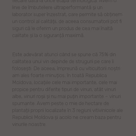
fiecare dată la orice etapă tehnologică. Avem o
linie de îmbuteliere ultraperformantă și un
laborator super înzestrat, care permite să obținem
un control al calității, de aceea consumatorii pot fi
siguri că le oferim un produs de cea mai înaltă
calitate și la o siguranță maximă.
Este adevărat atunci când se spune că 75% din
calitatea unui vin depinde de strugurii pe care îi
folosești. De aceea, împreună cu viticultorii noștri
am ales foarte minuțios, în toată Republica
Moldova, locațiile cele mai importante, cele mai
propice pentru diferite tipuri de vinuri, atât vinuri
albe, vinuri roșii și nu mai puțin importante – vinuri
spumante. Avem peste o mie de hectare de
plantații proprii localizate în 3 regiuni vitivinicole ale
Republicii Moldova și acolo ne cream baza pentru
vinurile noastre.