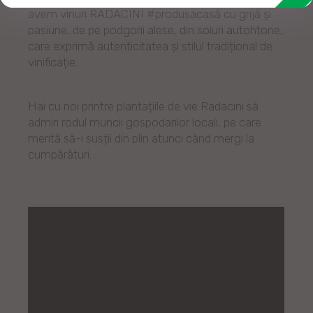
avem vinuri RADACINI #produsacasă cu grijă și
pasiune, de pe podgorii alese, din soiuri autohtone,
care exprimă autenticitatea și stilul tradițional de
vinificație.
Hai cu noi printre plantațiile de vie Radacini să
admiri rodul muncii gospodarilor locali, pe care
merită să-i susții din plin atunci când mergi la
cumpărături.