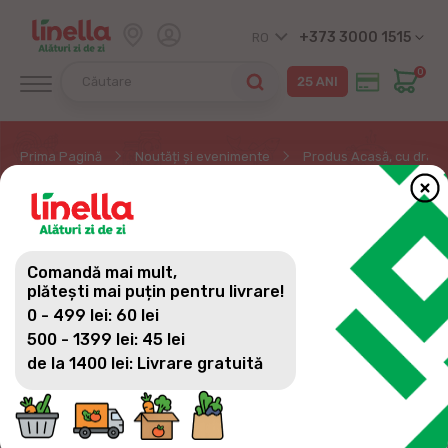
+373 3000 1515
RO
0
Prima Pagină
Noutăți și evenimente
Produs Acasă, cu drag d
PRODUS ACASĂ, CU
DRAG DE LA GOSPODARII
Comandă mai mult,
NOȘTRI - VIN
plătești mai puțin pentru livrare!
0 - 499 lei: 60 lei
500 - 1399 lei: 45 lei
de la 1400 lei: Livrare gratuită
Moldova este meleagul celor mai gustoase și fine
vinuri. Pentru consumatorii pasionați de
descoperiri surprinzătoare, în magazinele Linella,