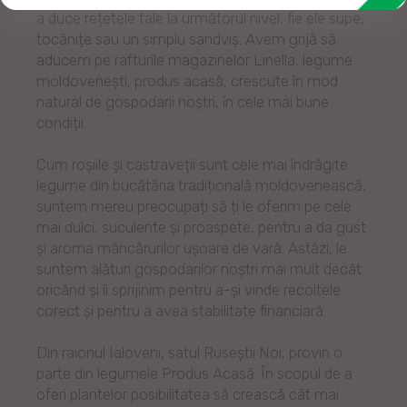
a duce rețetele tale la următorul nivel, fie ele supe,
tocănițe sau un simplu sandviș. Avem grijă să
aducem pe rafturile magazinelor Linella, legume
moldovenești, produs acasă, crescute în mod
natural de gospodarii noștri, în cele mai bune
condiții.
Cum roșiile și castraveții sunt cele mai îndrăgite
legume din bucătăria tradițională moldovenească,
suntem mereu preocupați să ți le oferim pe cele
mai dulci, suculente și proaspete, pentru a da gust
și aroma mâncărurilor ușoare de vară. Astăzi, le
suntem alături gospodarilor noștri mai mult decât
oricând și îi sprijinim pentru a-și vinde recoltele
corect și pentru a avea stabilitate financiară.
Din raionul Ialoveni, satul Ruseștii Noi, provin o
parte din legumele Produs Acasă. În scopul de a
oferi plantelor posibilitatea să crească cât mai