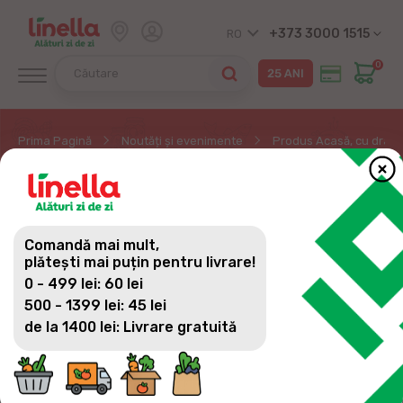
+373 3000 1515
RO
0
Prima Pagină
Noutăți și evenimente
Produs Acasă, cu drag 
PRODUS ACASĂ, CU
DRAG DE LA GOSPODARII
Comandă mai mult,
NOȘTRI - LEGUME
plătești mai puțin pentru livrare!
0 - 499 lei: 60 lei
500 - 1399 lei: 45 lei
de la 1400 lei: Livrare gratuită
Crescute cum trebuie de gospodarii noștri și livrate
zilnic în magazinele Linella, astfel găsești ușor
legume proaspete, pline de gust și culoare, pentru