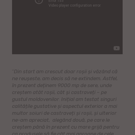
“
Din start am crescut doar roșii și văzând că
ne reușeste, am decis să ne extindem. Astfel,
în prezent deținem 9000 mp de sere, unde
creștem atât roșii, cât și castraveți – pe
gustul moldovenilor
.
Inițial am testat singuri
calitățile gustative și aspectul exterior a mai
multor soiuri de castraveți și roșii, și ulterior
ne-am apreciat, alegând două, pe care le
creștem până în prezent cu mare grijă pentru
ca produsele să fie cât mai aproape de cele