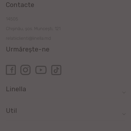
Contacte
14505
Chișinău, șos. Muncești, 121
relatiiclienti@linella.md
Urmărește-ne
Linella
Util