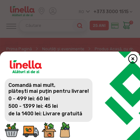
+373 3000 1515
RO
0
Prima Pagină
Noutăți și evenimente
Produs Acasă, cu drag d
PRODUS ACASĂ, CU
DRAG DE LA GOSPODARII
Comandă mai mult,
NOȘTRI - CARNE DE PUI
plătești mai puțin pentru livrare!
0 - 499 lei: 60 lei
500 - 1399 lei: 45 lei
de la 1400 lei: Livrare gratuită
Zi de zi, punem pe rafturile magazinelor Linella
cele mai naturale produse pe care le apreciem cu
toții, pline de gustul autentic moldovenesc și