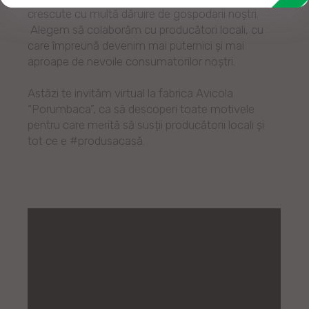
crescute cu multă dăruire de gospodarii noștri.
Alegem să colaborăm cu producători locali, cu
care împreună devenim mai puternici și mai
aproape de nevoile consumatorilor noștri.
Astăzi te invităm virtual la fabrica Avicola
“Porumbaca”, ca să descoperi toate motivele
pentru care merită să susții producătorii locali și
tot ce e #produsacasă.