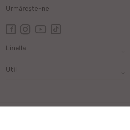
Urmărește-ne
Linella
Util
Toate drepturile rezervate de Linella SRL © 2020
Elaborarea siteului - ilab.md