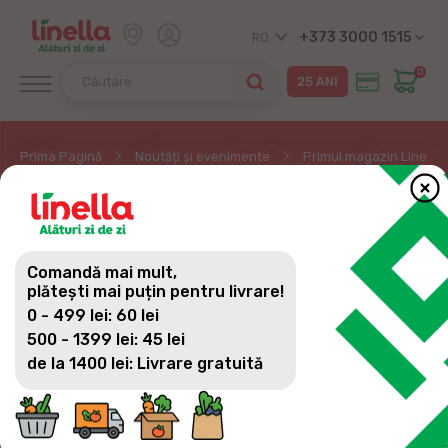
+373 3000 1515
RO
0
Prima Pagină
Noutăți și evenimente
Primul magazin Linella 
PRIMUL MAGAZIN
LINELLA DIN SATUL
Comandă mai mult,
COSTEȘTI
plătești mai puțin pentru livrare!
0 - 499 lei: 60 lei
500 - 1399 lei: 45 lei
de la 1400 lei: Livrare gratuită
Pentru că ne dorim să fim alături mereu cu
produse noi și de calitate, am deschis primul
magazin Linella în satul Costești, pe strada Ștefan