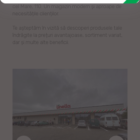
cel Mare, 110. Un magazin modern și aproape de
necesitățile clienților.
Te așteptăm în vizită să descoperi produsele tale
îndrăgite la prețuri avantajoase, sortiment variat,
dar și multe alte beneficii.