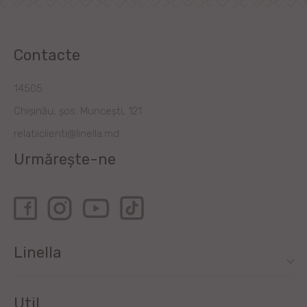
Contacte
14505
Chișinău, șos. Muncești, 121
relatiiclienti@linella.md
Urmărește-ne
Linella
Util