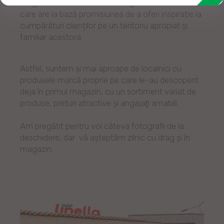
magazin, ne continuăm strategia de extindere,
care are la bază promisiunea de a oferi inspirație la
cumpărături clienților pe un teritoriu apropiat și
familiar acestora.
Astfel, suntem şi mai aproape de localnici cu
produsele marcă proprie pe care le-au descoperit
deja în primul magazin, cu un sortiment variat de
produse, prețuri atractive şi angajaţi amabili.
Am pregătit pentru voi câteva fotografii de la
deschidere, dar vă aşteptăm zilnic cu drag și în
magazin.