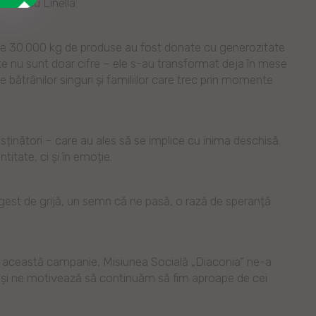
riat cu Linella.
este 30.000 kg de produse au fost donate cu generozitate
nte nu sunt doar cifre – ele s-au transformat deja în mese
e bătrânilor singuri și familiilor care trec prin momente
sținători – care au ales să se implice cu inima deschisă.
titate, ci și în emoție.
gest de grijă, un semn că ne pasă, o rază de speranță
n această campanie, Misiunea Socială „Diaconia” ne-a
 și ne motivează să continuăm să fim aproape de cei