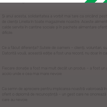
Bucuriei”, organizată de Misiunea Socială „Diaconia”, în partene
Și anul acesta, solidaritatea a vorbit mai tare ca oricând: p
de clienții Linella în toate magazinele noastre. Aceste alime
calde servite în cantine sociale și în pachete alimentare oferit
dificile.
Ce a făcut diferența? Sutele de oameni – clienți, voluntari, su
Datorită vouă, această ediție a fost una record, nu doar în can
Fiecare donație a fost mai mult decât un produs – a fost un 
acolo unde e cea mai mare nevoie.
Ca semn de apreciere pentru implicarea noastră valoroasă î
oferit o diplomă de recunoștință – un gest care ne onorează
care au nevoie.