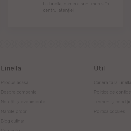
Lа Linellа, oаmenii sunt mereu în
centrul аtenției!
Linella
Util
Produs acasă
Cariera ta la Linell
Despre companie
Politica de confide
Noutăți și evenimente
Termeni și condiții
Mărcile proprii
Politica cookies
Blog culinar
Contacte