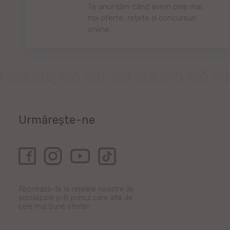
Te anunțăm când avem cele mai
noi oferte, rețete și concursuri
online.
Urmărește-ne
Abonează-te la rețelele noastre de
socializare și fii primul care află de
cele mai bune oferte!