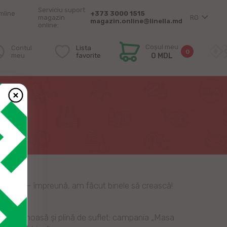
Serviciu suport
mîine
+373 3000 1515
magazin
RO
magazin.online@linella.md
online:
Coșul meu
Contul
Lista
0
meu
favorite
0 MDL
T
riei” – împreună, am făcut binele să crească!
siune frumoasă și plină de suflet: campania „Masa