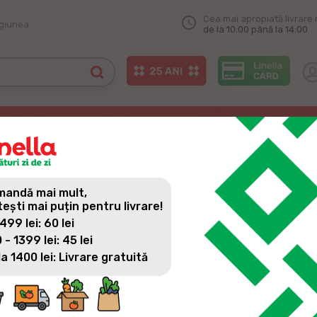
Cea mai apropiată livrare 
egiunea
de la 10:00 până la 14:00
o campanie plină de suflet
 CAMPANIE PLINĂ DE SUFLE
andă mai mult,
tești mai puțin pentru livrare!
 499 lei: 60 lei
 - 1399 lei: 45 lei
la 1400 lei: Livrare gratuită
Peste 30.000 kg de bunătate adunate în campania „Masa Bucu
Ajunul sărbătorilor pascale a venit, ca în fiecare an, cu o mi