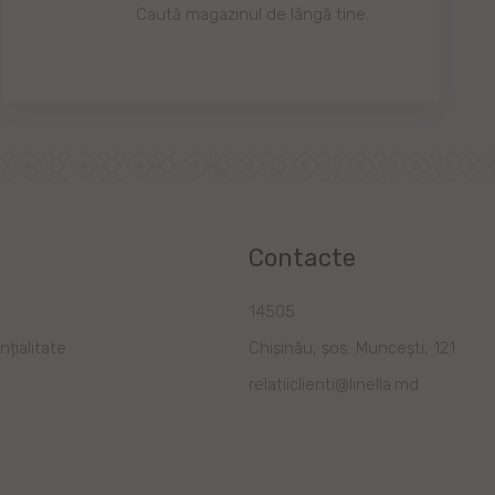
Caută magazinul de lângă tine.
Contacte
a
14505
nțialitate
Chișinău, șos. Muncești, 121
relatiiclienti@linella.md