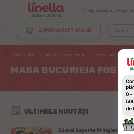
Regiunea Dvs.:
Alegeți r
SUPERMARKET ONLINE
Prima Pagină
Noutăți și evenimente
Masa Bucurieia fost 
MASA BUCURIEIA FOST O
Com
plă
0 -
500
de 
ULTIMELE NOUTĂȚI
Dă mai departe Pringles