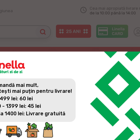
Cea mai apropiată livrare 
egiunea
de la 10:00 până la 14:00
i ambițios proiect al Ministerului Educației și Cercetării
I AMBIȚIOS PROIECT AL MIN
andă mai mult,
tești mai puțin pentru livrare!
 499 lei: 60 lei
 - 1399 lei: 45 lei
la 1400 lei: Livrare gratuită
Moldretail Group S.R.L s-a alăturat campaniei Moldova pentr
Cercetării (MEC), care încorporează reformele sistemului 