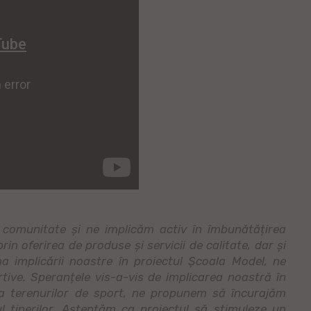
 comunitate și ne implicăm activ în îmbunătățirea
rin oferirea de produse și servicii de calitate, dar și
rma implicării noastre în proiectul Școala Model, ne
ve. Speranțele vis-a-vis de implicarea noastră în
rea terenurilor de sport, ne propunem să încurajăm
ul tinerilor. Așteptăm ca proiectul să stimuleze un