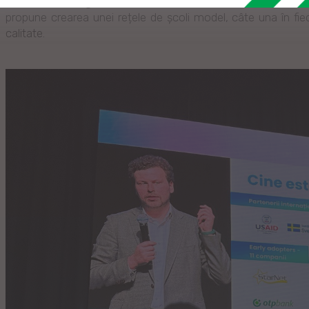
drept scop atragerea fondurile necesare pentru renovarea c
propune crearea unei rețele de școli model, câte una în fiec
calitate.