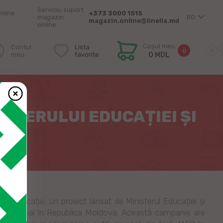
Serviciu suport
mîine
+373 3000 1515
magazin
RO
magazin.online@linella.md
online:
Coșul meu
Contul
Lista
0
meu
favorite
0 MDL
ISTERULUI EDUCAȚIEI ȘI
u Educație, un proiect lansat de Ministerul Educației și
educațional în Republica Moldova. Această campanie are