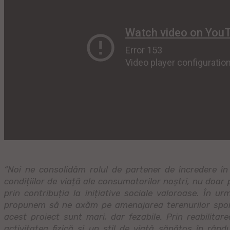
“Noi ne consolidăm rolul de partener de încredere în
condițiilor de viață ale consumatorilor noștri, nu doar p
prin contribuția la inițiative sociale valoroase. În u
propunem să ne axăm pe amenajarea terenurilor sporti
acest proiect sunt mari, dar fezabile. Prin reabilita
activitatea fizică și un stil de viață sănătos în rând