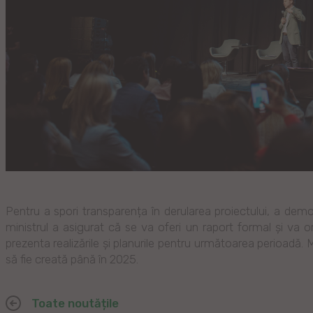
Pentru a spori transparența în derularea proiectului, a demon
ministrul a asigurat că se va oferi un raport formal și va or
prezenta realizările și planurile pentru următoarea perioadă.
să fie creată până în 2025.
Toate noutățile