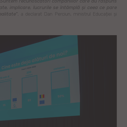
. Suntem recunoscători companiilor care au răspuns
ate, implicare, lucrurile se întâmplă și ceea ce pare
ealitate”
, a declarat Dan Perciun, ministrul Educației și