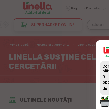
Regiunea Dvs.:
Alegeți r
SUPERMARKET ONLINE
Prima Pagină
Noutăți și evenimente
Linella susține cel ma
LINELLA SUSȚINE CEL MA
CERCETĂRII
Com
plă
0 -
500
de 
ULTIMELE NOUTĂȚI