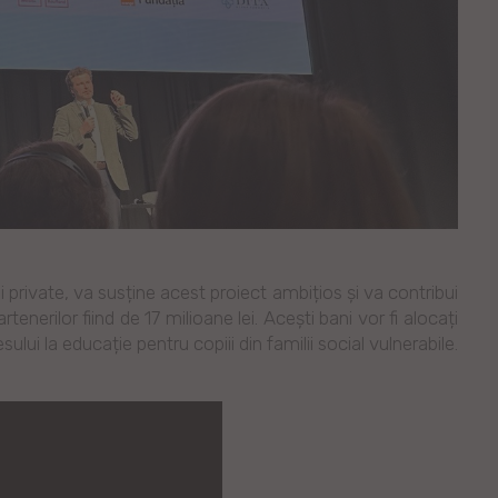
 private, va susține acest proiect ambițios și va contribui
tenerilor fiind de 17 milioane lei. Acești bani vor fi alocați
lui la educație pentru copiii din familii social vulnerabile.