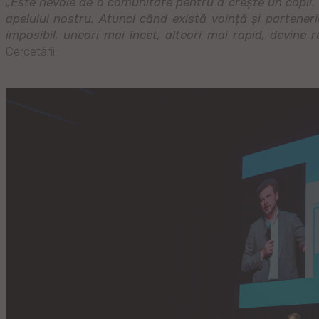
„Este nevoie de o comunitate pentru a crește un copil
apelului nostru. Atunci când există voință și parteneri
imposibil, uneori mai încet, alteori mai rapid, devine r
Cercetării.