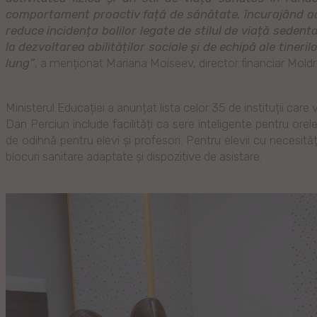
comportament proactiv față de sănătate, încurajând ad
reduce incidența bolilor legate de stilul de viață sedenta
la dezvoltarea abilităților sociale și de echipă ale tine
lung”
, a menționat Mariana Moiseev, director financiar Moldre
Ministerul Educației a anunțat lista celor 35 de instituții car
Dan Perciun include facilități ca sere inteligente pentru orel
de odihnă pentru elevi și profesori. Pentru elevii cu necesități
blocuri sanitare adaptate și dispozitive de asistare.