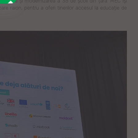
apitală și modernizarea a 35 de școli din țară. MEC își
are raion, pentru a oferi tinerilor accesul la educație de