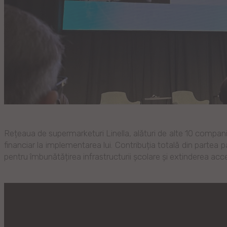
Rețeaua de supermarketuri Linella, alături de alte 10 companii
financiar la implementarea lui. Contribuția totală din partea par
pentru îmbunătățirea infrastructurii școlare și extinderea accesu