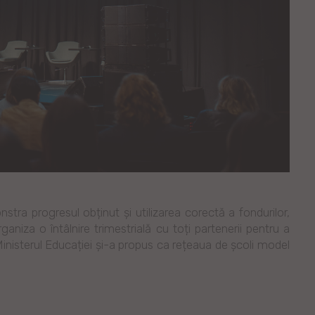
stra progresul obținut și utilizarea corectă a fondurilor,
ganiza o întâlnire trimestrială cu toți partenerii pentru a
 Ministerul Educației și-a propus ca rețeaua de școli model