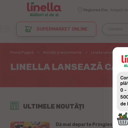
Regiunea Dvs.:
Alegeți r
SUPERMARKET ONLINE
Prima Pagină
Noutăți și evenimente
Linella lansează camp
LINELLA LANSEAZĂ CAMPA
Com
plă
0 -
500
de 
ULTIMELE NOUTĂȚI
Dă mai departe Pringles