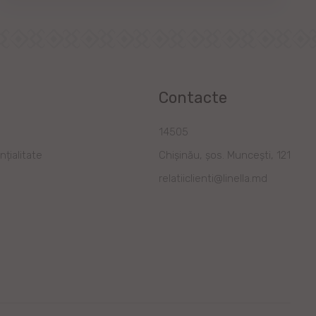
Contacte
a
14505
nțialitate
Chișinău, șos. Muncești, 121
relatiiclienti@linella.md