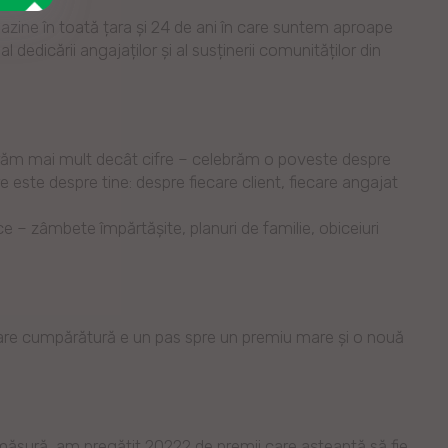
ine în toată țara și 24 de ani în care suntem aproape
 al dedicării angajaților și al susținerii comunităților din
ebrăm mai mult decât cifre – celebrăm o poveste despre
 este despre tine: despre fiecare client, fiecare angajat
e – zâmbete împărtășite, planuri de familie, obiceiuri
iecare cumpărătură e un pas spre un premiu mare și o nouă
ăsură, am pregătit 20222 de premii care așteaptă să fie