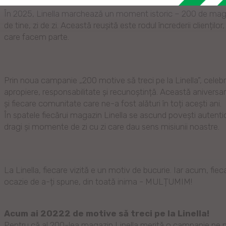
În 2025, Linella marchează un moment istoric – 200 de magaz
de tine, zi de zi. Această reușită este rodul încrederii clienților,
care facem parte.
Prin noua campanie „200 motive să treci pe la Linella”, cel
apropiere, responsabilitate și recunoștință. Această aniversare
și fiecare comunitate care ne-a fost alături în toți acești ani.
În spatele fiecărui magazin Linella se ascund povești autentic
dragi și momente de zi cu zi care dau sens misiunii noastre.
La Linella, fiecare vizită e un motiv de bucurie. Iar acum, f
ocazie de a-ți spune, din toată inima - MULȚUMIM!
Acum ai 20222 de motive să treci pe la Linella!
Pentru că al 200-lea magazin Linella merită o campanie pe m