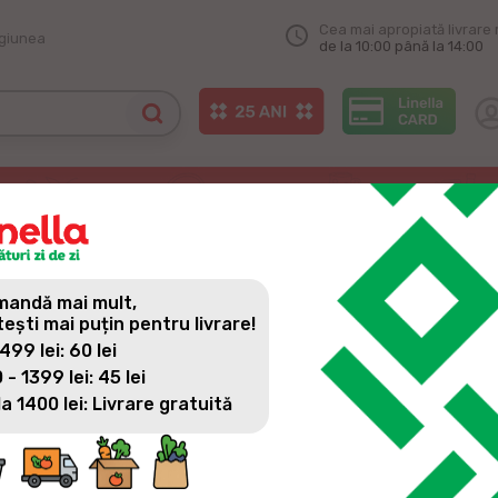
Cea mai apropiată livrare 
egiunea
de la 10:00 până la 14:00
ania 200 de motive să treci pe la Linella
NIA 200 DE MOTIVE SĂ TRE
andă mai mult,
tești mai puțin pentru livrare!
 499 lei: 60 lei
 - 1399 lei: 45 lei
la 1400 lei: Livrare gratuită
200 de povești | 200 de zâmbete | 200 de motive să