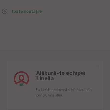
Toate noutățile
Alătură-te echipei
Linella
Lа Linellа, oаmenii sunt mereu în
centrul аtenției!