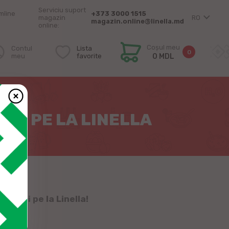
Serviciu suport
mîine
+373 3000 1515
magazin
RO
magazin.online@linella.md
online:
Coșul meu
Contul
Lista
0
meu
favorite
0 MDL
CI PE LA LINELLA
 treci pe la Linella!