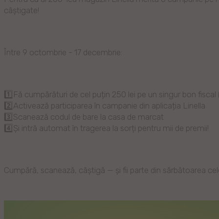
câștigate!
Între 9 octombrie - 17 decembrie:
1️⃣Fă cumpărături de cel puțin 250 lei pe un singur bon fiscal
2️⃣Activează participarea în campanie din aplicația Linella
3️⃣Scanează codul de bare la casa de marcat
4️⃣Și intră automat în tragerea la sorți pentru mii de premii!
Cumpără, scanează, câștigă — și fii parte din sărbătoarea ce