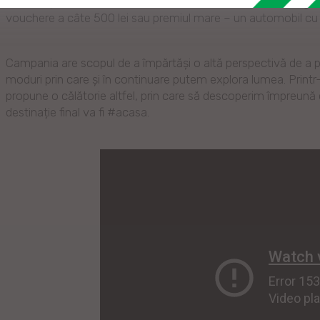
surprize și cadouri, cei care fac cumpărături în oricare magaz
vouchere a câte 500 lei sau premiul mare – un automobil cu 
Campania are scopul de a împărtăși o altă perspectivă de a pe
moduri prin care și în continuare putem explora lumea. Printr-u
propune o călătorie altfel, prin care să descoperim împreună de
destinație final va fi #acasa.