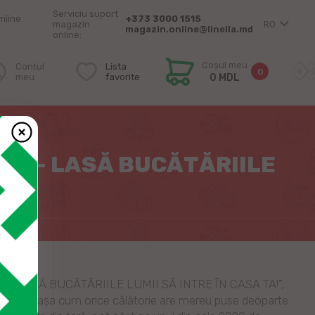
Serviciu suport
mîine
+373 3000 1515
magazin
RO
magazin.online@linella.md
online:
Coșul meu
Contul
Lista
0
meu
favorite
0 MDL
A TA!
EL - LASĂ BUCĂTĂRIILE
EL – LASĂ BUCĂTĂRIILE LUMII SĂ INTRE ÎN CASA TA!”,
linare și așa cum orice călătorie are mereu puse deoparte