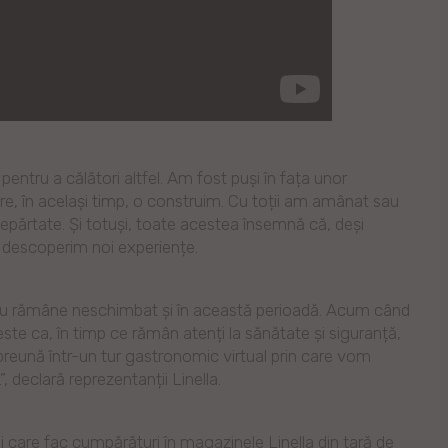
 pentru a călători altfel. Am fost puși în fața unor
are, în același timp, o construim. Cu toții am amânat sau
ndepărtate. Și totuși, toate acestea însemnă că, deși
 descoperim noi experiențe.
cru rămâne neschimbat și în această perioadă. Acum când
te ca, în timp ce rămân atenți la sănătate și siguranță,
reună într-un tur gastronomic virtual prin care vom
”, declară reprezentanții Linella.
care fac cumpărături în magazinele Linella din țară de