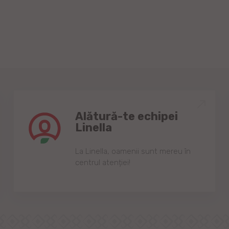
Alătură-te echipei
Linella
Lа Linellа, oаmenii sunt mereu în
centrul аtenției!