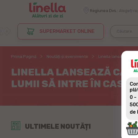
Regiunea Dvs.:
Alegeți r
SUPERMARKET ONLINE
Prima Pagină
Noutăți și evenimente
Linella lansează ca
LINELLA LANSEAZĂ CAMP
LUMII SĂ INTRE ÎN CASA 
Com
plă
0 -
500
de 
ULTIMELE NOUTĂȚI