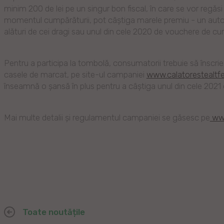
minim 200 de lei pe un singur bon fiscal, în care se vor regăsi
momentul cumpărăturii, pot câștiga marele premiu - un auto
alături de cei dragi sau unul din cele 2020 de vouchere de cum
Pentru a participa la tombolă, consumatorii trebuie să înscrie 
casele de marcat, pe site-ul campaniei
www.calatorestealtfel
înseamnă o șansă în plus pentru a câștiga unul din cele 2021 
Mai multe detalii și regulamentul campaniei se găsesc pe
www
Toate noutățile