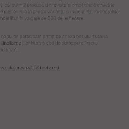
 și cel puțin 2 produse din revista promoțională activă la
mobil cu rulotă pentru vacanțe și experiențe memorabile
părături în valoare de 500 de lei fiecare.
codul de participare primit pe anexa bonului fiscal la
.linella.md
, iar fiecare cod de participare înscris
de premii.
.calatorestealtfel.linella.md.