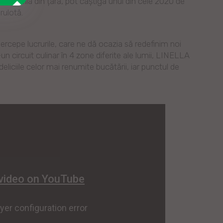
in Linella din țară, pot câștiga unul din cele 2020 de
rulotă.
rcepe lucrurile, care ne dă ocazia să redefinim noi
n circuit culinar în 4 zone diferite ale lumii, LINELLA
liciile celor mai renumite bucătării, iar punctul de