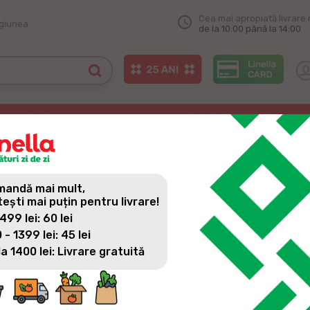
Cea mai apropiată livrare 
egiunea
de la 10:00 până la 14:00
mpania - CĂLĂTOREȘTE ALTFEL - LASĂ BUCĂTĂRIILE LUMII SĂ INTRE ÎN CAS
ANIA - CĂLĂTOREȘTE ALTF
TA!
andă mai mult,
tești mai puțin pentru livrare!
 499 lei: 60 lei
 - 1399 lei: 45 lei
la 1400 lei: Livrare gratuită
Linella lansează campania națională “CĂLĂTOREȘTE ALTF
prin care invită consumatorii să descopere noi experiențe cu