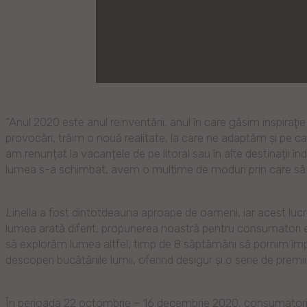
“Anul 2020 este anul reinventării, anul în care găsim inspiraţie
provocări, trăim o nouă realitate, la care ne adaptăm și pe c
am renunțat la vacanțele de pe litoral sau în alte destinații î
lumea s-a schimbat, avem o mulțime de moduri prin care să
Linella a fost dintotdeauna aproape de oameni, iar acest lu
lumea arată diferit, propunerea noastră pentru consumatori es
să explorăm lumea altfel, timp de 8 săptămâni să pornim împ
descoperi bucătăriile lumii, oferind desigur și o serie de premii.
În perioada 22 octombrie – 16 decembrie 2020, consumatorii 