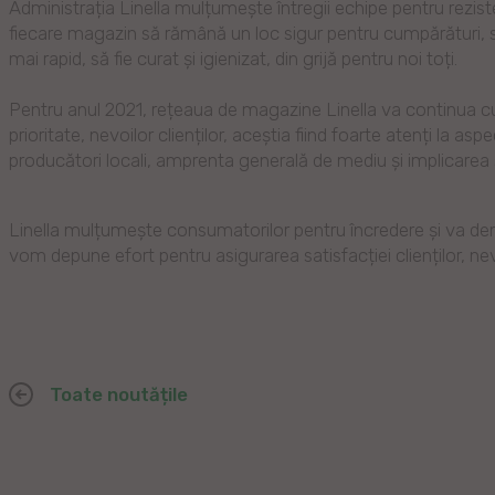
Administrația Linella mulțumește întregii echipe pentru rezis
fiecare magazin să rămână un loc sigur pentru cumpărături, să 
mai rapid, să fie curat și igienizat, din grijă pentru noi toți.
Pentru anul 2021, rețeaua de magazine Linella va continua cu 
prioritate, nevoilor clienților, aceștia fiind foarte atenți la as
producători locali, amprenta generală de mediu și implicarea
Linella mulțumește consumatorilor pentru încredere și va de
vom depune efort pentru asigurarea satisfacției clienților, nev
Toate noutățile