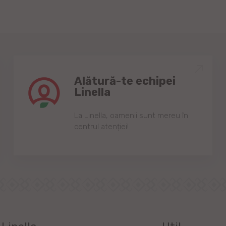
Alătură-te echipei
Linella
Lа Linellа, oаmenii sunt mereu în
centrul аtenției!