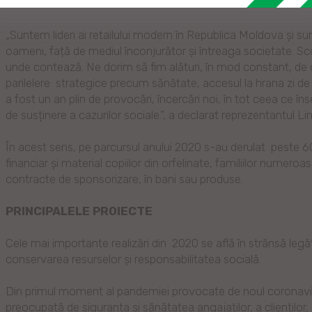
„Suntem lideri ai retailului modern în Republica Moldova și s
oameni, față de mediul înconjurător și întreaga societate. Sco
unde contează. Ne dorim să fim alături, în mod constant, de cli
parilelere strategice precum sănătate, accesul la hrana zi de z
a fost un an plin de provocări, încercări noi, în tot ceea ce î
de susținere a cazurilor sociale.”, a declarat reprezentantul Lin
În acest sens, pe parcursul anului 2020 s-au derulat peste 60 
financiar și material copiilor din orfelinate, familiilor numeroa
contracte de sponsorizare, în bani sau produse.
PRINCIPALELE PROIECTE
Cele mai importante realizări din 2020 se află în strânsă legă
conservarea resurselor și responsabilitatea socială.
Din primul moment al pandemiei provocate de noul coronaviru
preocupată de siguranța și sănătatea angajaților, a clienților,