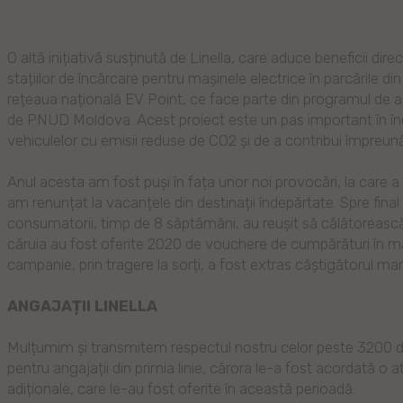
O altă inițiativă susținută de Linella, care aduce beneficii dir
stațiilor de încărcare pentru mașinele electrice în parcările d
rețeaua națională EV Point, ce face parte din programul de a
de PNUD Moldova. Acest proiect este un pas important în încura
vehiculelor cu emisii reduse de CO2 și de a contribui împreună 
Anul acesta am fost puși în fața unor noi provocări, la care 
am renunțat la vacanțele din destinații îndepărtate. Spre fina
consumatorii, timp de 8 săptămâni, au reușit să călătorească 
căruia au fost oferite 2020 de vouchere de cumpărături în magaz
campanie, prin tragere la sorți, a fost extras câștigătorul m
ANGAJAȚII LINELLA
Mulțumim și transmitem respectul nostru celor peste 3200 de 
pentru angajații din primia linie, cărora le-a fost acordată o a
adiționale, care le-au fost oferite în această perioadă.