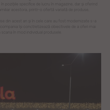
în pozițiile specifice de lucru în magazine, dar și oferind
amiliar acestora, printr-o ofertă variată de produse,
ise din acest an și în cele care au fost modernizate s-a
 compania își conctretizează obiectivele de a oferi mai
 a scana în mod individual produsele.