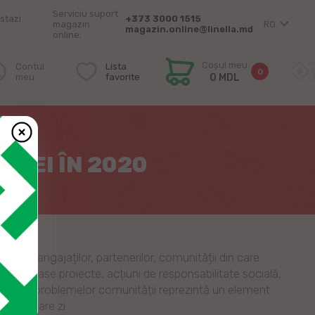
Serviciu suport
stazi
+373 3000 1515
magazin
RO
magazin.online@linella.md
online:
Coșul meu
Contul
Lista
0
meu
favorite
0 MDL
NIEI ÎN 2020
upra angajaților, partenerilor, comunității din care
umeroase proiecte, acțiuni de responsabilitate socială,
olvarea problemelor comunității reprezintă un element
în fiecare zi.