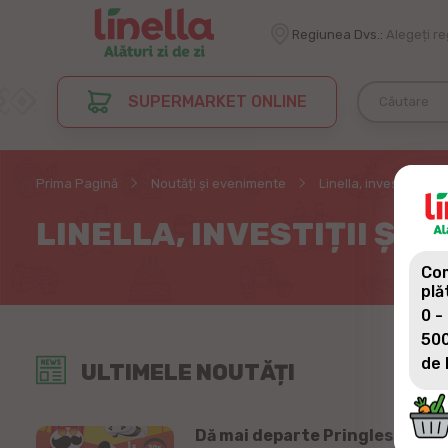
Regiunea Dvs.:
Alegeți r
SUPERMARKET ONLINE
Prima Pagină
Noutăți și evenimente
Linella, investiții și 
LINELLA, INVESTIȚII ȘI 
Com
plă
0 -
500
de 
ULTIMELE NOUTĂȚI
Dă mai departe Pringles