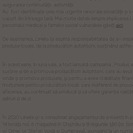
asigurarea continuității activității.
Au fost identificate cele mai urgente nevoi ale societății și
suport din întreaga țară. Mai multe detalii despre implicarea Line
personalul medical și famiilor social vulnerabile găsiți
aici
.
De asemenea, Linella își asumă responsabilitatea de a-i insp
produse locale, de la producători autohtoni, susținând astfel
În acest sens, în luna iulie, a fost lansată campania „Produs 
susține și de a promova producătorii autohtoni, care au avut 
vinde și promova produsele, și pentru a avea stabilitate fin
mulțumire pentru producătorii locali, care indiferent de pro
afacerea, au continuat să producă și să ofere garanția calit
alături zi de zi.
În 2020 Linella și-a consolidat angajamentul de a investi în
14 locații noi, 6 magazine în Chișinău și 8 regiunile țării (or. 
or. Orhei, or. Ștefan Vodă și Dumbrava), ajungând la un numă