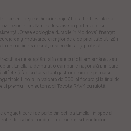
ecte oamenilor şi mediului înconjurător, a fost instalarea
in magazinele Linella nou deschise, în parteneriat cu
sistență „Orașe ecologice durabile în Moldova” finanțat
jarea și motivarea clienților de a da prioritate utilizării
la un mediu mai curat, mai echilibrat și protejat.
a trebuit să ne adaptăm și în care cu toții am amânat sau
l de an, Linella, a demarat o campanie națională prin care
altfel, să fac un tur virtual gastronomic, pe parcursul
inele Linella, în valoare de 500 lei fiecare și la final de
arelui premiu – un automobil Toyota RAV4 cu rulotă.
angajați care fac parte din echipa Linella, în special
tenție deosebită condițiilor de muncă și beneficiilor