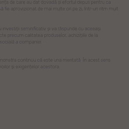
tența de care au dat dovadă și efortul depus pentru ca
fie aprovizionat de mai multe ori pe zi, într-un ritm mult
investiții semnificativ și va răspunde cu aceeași
pecte precum calitatea produselor, achizițiile de la
 socială a companiei.
monstra continuu că este una meritată. În acest sens
oilor și exigențelor acestora.