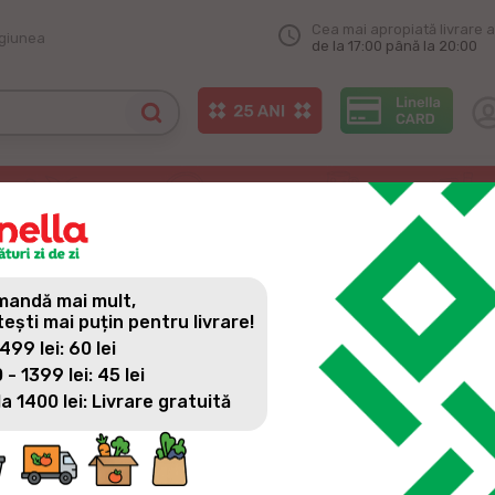
Cea mai apropiată livrare a
egiunea
de la 17:00 până la 20:00
impactul activității companiei în 2020
IMPACTUL ACTIVITĂȚII COMPA
andă mai mult,
tești mai puțin pentru livrare!
 499 lei: 60 lei
 - 1399 lei: 45 lei
la 1400 lei: Livrare gratuită
Prin preocuparea permanentă de a genera un impact pozitiv as
aparține, rețeaua de magazine LINELLA a derulat și în 2020 n
cu rezultate care dovedesc că strategia de implicarea în rez
esențial al modului în care compania își desfășoară activitatea 