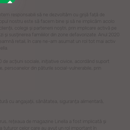
untem responsabili să ne dezvoltăm cu grijă față de
pul nostru este să facem bine și să ne implicăm acolo
enții, colegii și partenerii noștri, prin implicare activă pe
i și susținerea familiilor din zone defavorizate. Anul 2020
nseamnă retail, în care ne-am asumat un rol tot mai activ
ella.
de acțiuni sociale, inițiative civice, acordând suport
se, persoanelor din păturile social-vulnerabile, prin
tură cu angajații, sănătatea, siguranța alimentară,
s, rețeaua de magazine Linella a fost implicată și
 a tuturor celor care au avut un rol important în