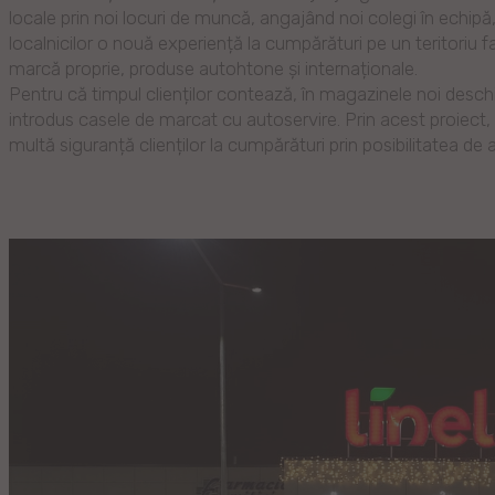
locale prin noi locuri de muncă, angajând noi colegi în echipă, 
localnicilor o nouă experiență la cumpărături pe un teritoriu f
marcă proprie, produse autohtone și internaționale.
Pentru că timpul clienților contează, în magazinele noi desch
introdus casele de marcat cu autoservire. Prin acest proiect,
multă siguranță clienților la cumpărături prin posibilitatea de