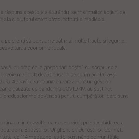
 s-a răspuns acestora alăturându-se mai multor acțiuni de
lla și ajutorul oferit către instituțiile medicale,
ira pe clienți să consume cât mai multe fructe și legume,
 dezvoltarea economiei locale.
acasă, cu drag de la gospodarii noștri”, cu scopul de a
nevoie mai mult decât oricând de sprijin pentru a-și
anciară. Această campanie a reprezentat un gest de
vocările cauzate de pandemia COVID-19, au susținut
ății produselor moldovenești pentru cumpărătorii care sunt
 continuare în dezvoltarea economică, prin deschiderea a
Soroca, com. Budești, or. Ungheni, or. Durlești, or. Comrat,
r total de 114 magazine, astfel susținând comunitățile