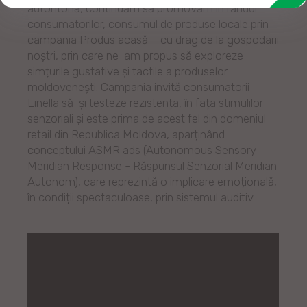
autohtonă, continuăm să promovăm în rândul
consumatorilor, consumul de produse locale prin
campania Produs acasă – cu drag de la gospodarii
noștri, prin care ne-am propus să exploreze
simțurile gustative și tactile a produselor
moldovenești. Campania invită consumatorii
Linella să-și testeze rezistența, în fața stimulilor
senzoriali și este prima de acest fel din domeniul
retail din Republica Moldova, aparținând
conceptului ASMR ads (Autonomous Sensory
Meridian Response - Răspunsul Senzorial Meridian
Autonom), care reprezintă o implicare emoțională,
în condiții spectaculoase, prin sistemul auditiv.