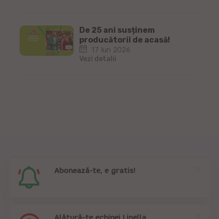
De 25 ani susținem
producătorii de acasă!
17 Iun 2026
Vezi detalii
Abonează-te, e gratis!
Alătură-te echipei Linella