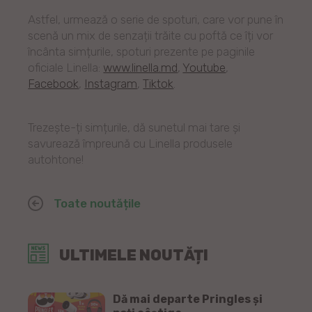
Astfel, urmează o serie de spoturi, care vor pune în
scenă un mix de senzații trăite cu poftă ce îți vor
încânta simțurile, spoturi prezente pe paginile
oficiale Linella:
www.linella.md
,
Youtube
,
Facebook
,
Instagram
,
Tiktok
.
Trezește-ți simțurile, dă sunetul mai tare și
savurează împreună cu Linella produsele
autohtone!
Toate noutățile
ULTIMELE NOUTĂȚI
Dă mai departe Pringles și