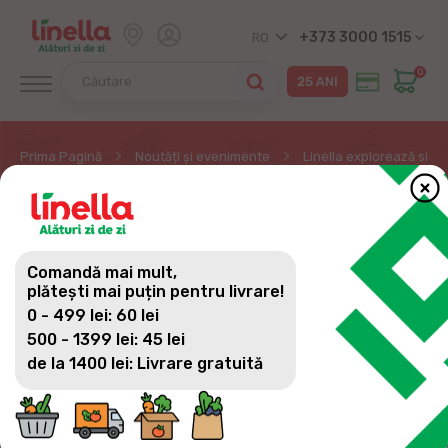
+373 3000 1515
RO
0
Prima Pagină
Noutăți și evenimente
Linella explorează simț
LINELLA EXPLOREAZĂ
SIMȚURILE GUSTATIVE
Comandă mai mult,
ȘI TACTILE ÎN NOUA
plătești mai puțin pentru livrare!
0 - 499 lei: 60 lei
CAMPANIE ASMR
500 - 1399 lei: 45 lei
de la 1400 lei: Livrare gratuită
Și în acest an, fiind o rețea de magazine 100%