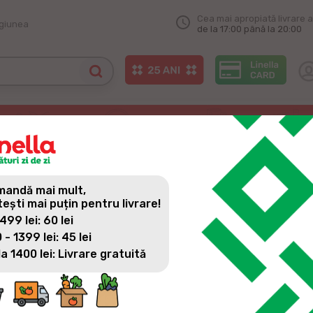
Cea mai apropiată livrare a
egiunea
de la 17:00 până la 20:00
distincții de la Gala Businessului Moldovenesc
ISTINCȚII DE LA GALA BUS
andă mai mult,
tești mai puțin pentru livrare!
 499 lei: 60 lei
 - 1399 lei: 45 lei
la 1400 lei: Livrare gratuită
În cadrul prestigioasei Gale a Businessului Moldovenesc din
S.R.L., a fost distinsă cu trei premii importante de Camera de