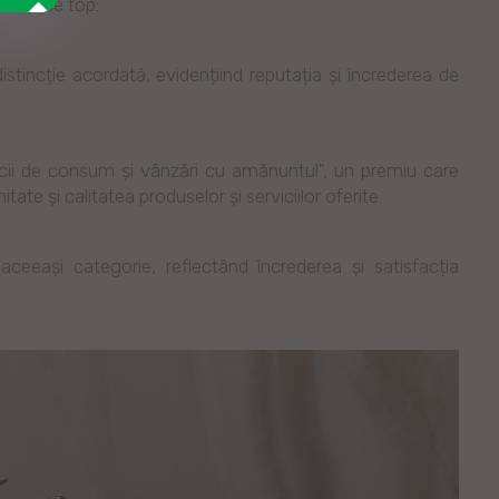
ncții de top:
distincție acordată, evidențiind reputația și încrederea de
icii de consum și vânzări cu amănuntul", un premiu care
te și calitatea produselor și serviciilor oferite.
ceeași categorie, reflectând încrederea și satisfacția