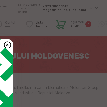
Serviciu suport
stazi
+373 3000 1515
magazin
RO
magazin.online@linella.md
online:
Coșul meu
Contul
Lista
0
meu
favorite
0 MDL
INESSULUI MOLDOVENESC
 acest an, Linella, marcă emblematică a Moldretail Group
 Comerț și Industrie a Republicii Moldova.