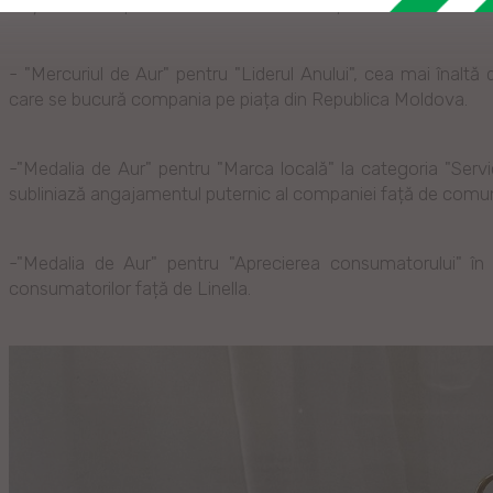
Rețeaua de supermarketuri Linella a fost premiată cu trei disti
- "Mercuriul de Aur" pentru "Liderul Anului", cea mai înaltă 
care se bucură compania pe piața din Republica Moldova.
-"Medalia de Aur" pentru "Marca locală" la categoria "Serv
subliniază angajamentul puternic al companiei față de comunita
-"Medalia de Aur" pentru "Aprecierea consumatorului" în a
consumatorilor față de Linella.