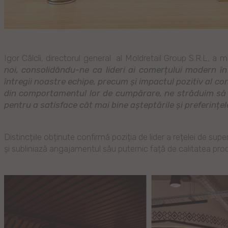
Igor Călcîi, directorul general al Moldretail Group S.R.L, a 
noi, consolidându-ne ca lideri ai comerțului modern î
întregii noastre echipe, precum și impactul pozitiv al c
din comportamentul lor de cumpărare, ne străduim să î
pentru a satisface cât mai bine așteptările și preferințele
Distincțiile obținute confirmă poziția de lider a rețelei de sup
și subliniază angajamentul său puternic față de calitatea produ