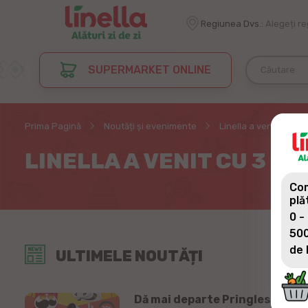
Regiunea Dvs.:
Alegeți r
SUPERMARKET ONLINE
Prima Pagină
Noutăți și evenimente
Linella a venit cu 3 
LINELLA A VENIT CU 3 D
Com
plă
0 -
500
de 
ULTIMELE NOUTĂȚI
Dă mai departe Pringles