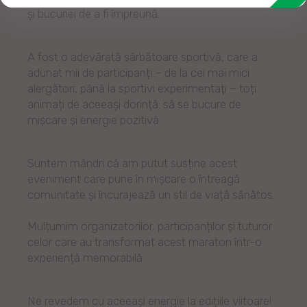
și bucuriei de a fi împreună.
A fost o adevărată sărbătoare sportivă, care a
adunat mii de participanți – de la cei mai mici
alergători, până la sportivi experimentați – toți
animați de aceeași dorință: să se bucure de
mișcare și energie pozitivă.
Suntem mândri că am putut susține acest
eveniment care pune în mișcare o întreagă
comunitate și încurajează un stil de viață sănătos.
Mulțumim organizatorilor, participanților și tuturor
celor care au transformat acest maraton într-o
experiență memorabilă.
Ne revedem cu aceeași energie la edițiile viitoare!