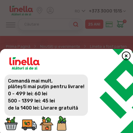
+373 3000 1515
RO
0
Prima Pagină
Noutăți și evenimente
Linella a fost partener
LINELLA A FOST
PARTENER CHIȘINĂU
Comandă mai mult,
HALF MARATHON!
plătești mai puțin pentru livrare!
0 - 499 lei: 60 lei
500 - 1399 lei: 45 lei
de la 1400 lei: Livrare gratuită
În weekend-ul 12-13 aprilie, Linella a avut onoarea
de a fi partener la prima ediție a Chișinău Half
Marathon, un eveniment dedicat mișcării, sănătății