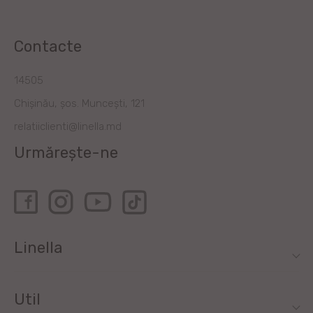
Contacte
14505
Chișinău, șos. Muncești, 121
relatiiclienti@linella.md
Urmărește-ne
Linella
Util