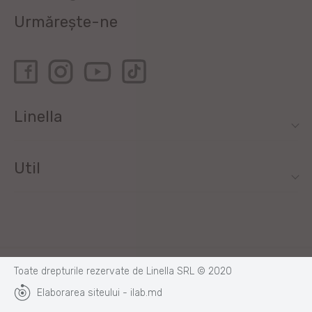
Urmărește-ne
Linella
Util
Toate drepturile rezervate de Linella SRL © 2020
Elaborarea siteului - ilab.md