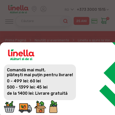
+373 3000 1515
RO
0
Prima Pagină
Noutăți și evenimente
Linella a ajuns la Vornic
LINELLA A AJUNS LA
VORNICENI, R.STRĂȘENI
Comandă mai mult,
plătești mai puțin pentru livrare!
0 - 499 lei: 60 lei
500 - 1399 lei: 45 lei
În comuna Vorniceni din raionul Strășeni s-a
de la 1400 lei: Livrare gratuită
deschis un magazin nou Linella.
Localnicii au rămas plăcut surprinși de sortimentul
variat și reducerile bune.