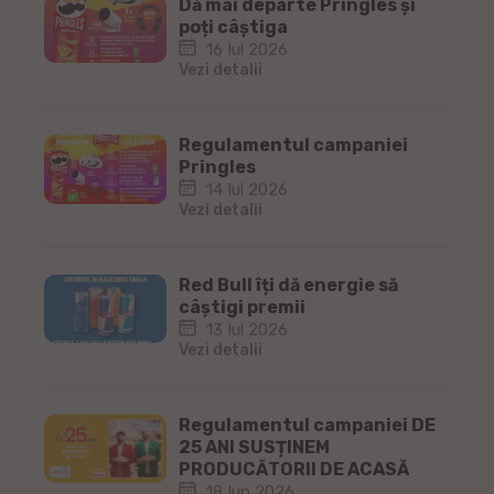
Dă mai departe Pringles și
poți câștiga
16 Iul 2026
Vezi detalii
Regulamentul campaniei
Pringles
14 Iul 2026
Vezi detalii
Red Bull îți dă energie să
câștigi premii
13 Iul 2026
Vezi detalii
Regulamentul campaniei DE
25 ANI SUSȚINEM
PRODUCĂTORII DE ACASĂ
18 Iun 2026