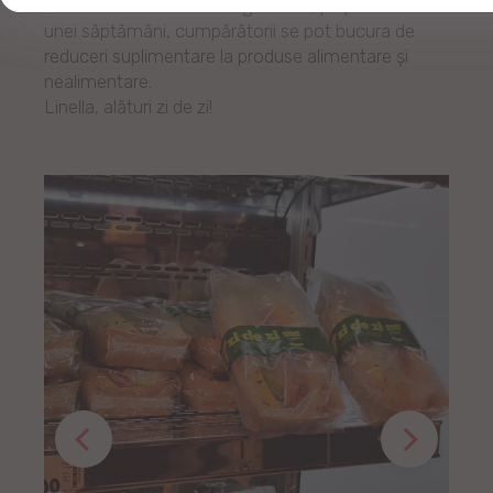
Cu ocazia deschiderii magazinului, pe parcursul
unei săptămâni, cumpărătorii se pot bucura de
reduceri suplimentare la produse alimentare și
nealimentare.
Linella, alături zi de zi!