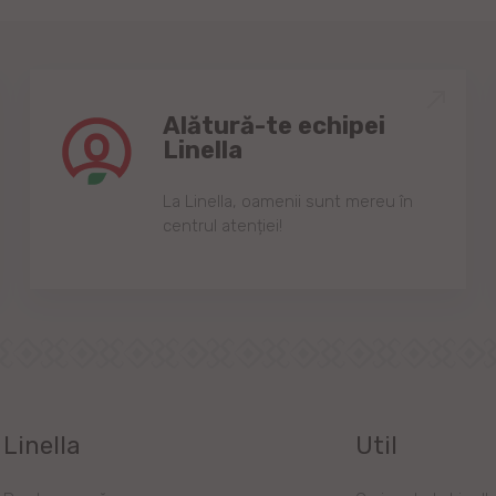
Alătură-te echipei
Linella
Lа Linellа, oаmenii sunt mereu în
centrul аtenției!
Linella
Util