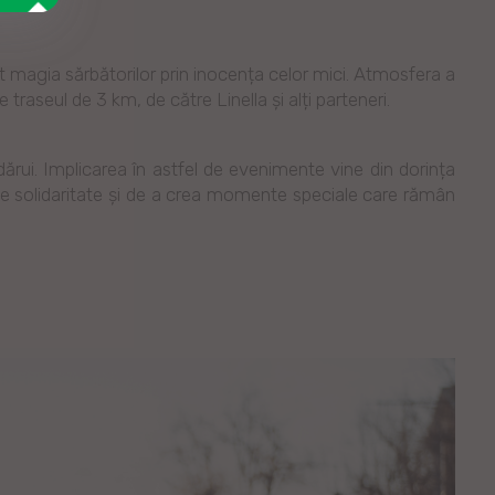
trăit magia sărbătorilor prin inocența celor mici. Atmosfera a
 traseul de 3 km, de către Linella și alți parteneri.
dărui. Implicarea în astfel de evenimente vine din dorința
de solidaritate și de a crea momente speciale care rămân