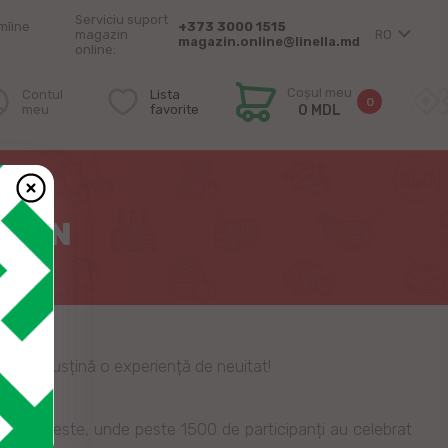
Serviciu suport
mîine
+373 3000 1515
magazin
RO
magazin.online@linella.md
online:
Coșul meu
Contul
Lista
0
meu
favorite
0 MDL
CIUN
ndră să susțină o experiență de neuitat!
 de poveste, unde peste 1500 de participanți au celebrat