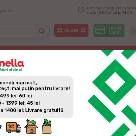
Cea mai apropiată livrare 
egiunea
de la 10:00 până la 14:00
cial la Maratonul de Crăciun
CIAL LA MARATONUL DE CRĂ
andă mai mult,
tești mai puțin pentru livrare!
 499 lei: 60 lei
 - 1399 lei: 45 lei
la 1400 lei: Livrare gratuită
Linella, partener oficial al Maratonului de Crăciun, a fost mâ
Piața Marii Adunări Naționale s-a transformat într-un tărâm