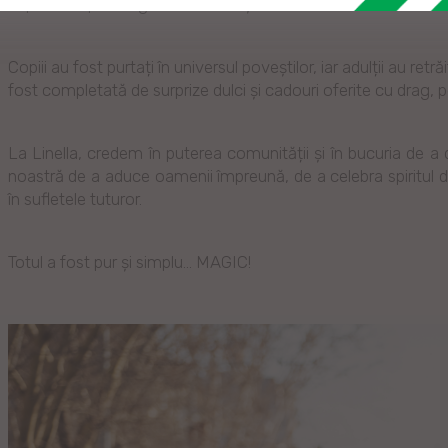
împreună sportul, generozitatea și bucuria Crăciunului.
Copiii au fost purtați în universul poveștilor, iar adulții au re
fost completată de surprize dulci și cadouri oferite cu drag, pe
La Linella, credem în puterea comunității și în bucuria de a 
noastră de a aduce oamenii împreună, de a celebra spiritul 
în sufletele tuturor.
Totul a fost pur și simplu... MAGIC!