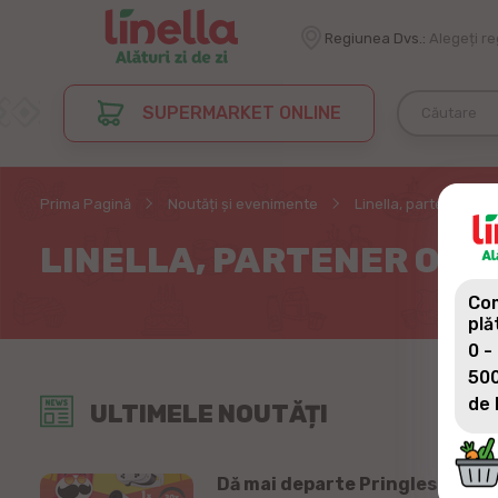
Regiunea Dvs.:
Alegeți r
SUPERMARKET ONLINE
Prima Pagină
Noutăți și evenimente
Linella, partener ofi
LINELLA, PARTENER OFI
Com
plă
0 -
500
de 
ULTIMELE NOUTĂȚI
Dă mai departe Pringles