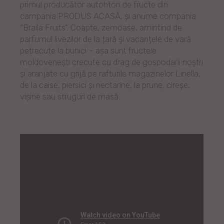
primul producător autohton de fructe din
campania PRODUS ACASĂ, și anume compania
“Braila Fruits”. Coapte, zemoase, amintind de
parfumul livezilor de la țară și vacanțele de vară
petrecute la bunici – așa sunt fructele
moldovenești crecute cu drag de gospodarii noștri
și aranjate cu grijă pe rafturile magazinelor Linella,
de la caise, piersici și nectarine, la prune, cireșe,
vișine sau struguri de masă.