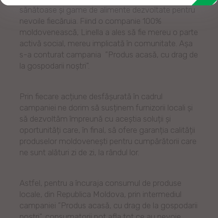
sănătoase și game de alimente dezvoltate pentru
nevoile fiecăruia. Fiind o companie 100%
moldovenească, Linella a ales să fie mereu o parte
activă social, mereu implicată în comunitate. Așa
s-a conturat campania ”Produs acasă, cu drag de
la gospodarii noștri”.
Prin fiecare acțiune desfășurată în cadrul
campaniei ne dorim să susținem furnizorii locali și
să dezvoltăm împreună cu aceștia soluții și
oportunități care, în final, să ofere garanția calității
produselor moldovenești pentru cumpărătorii care
ne sunt alături zi de zi, la rândul lor.
Astfel, pentru a încuraja consumul de produse
locale, din Republica Moldova, prin intermediul
campaniei ”Produs acasă, cu drag de la gospodarii
noștri”, consumatorii pot afla tot ce au nevoie