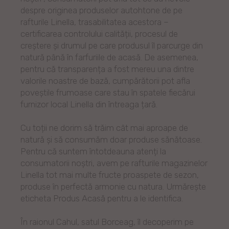
despre originea produselor autohtone de pe
rafturile Linella, trasabilitatea acestora –
certificarea controlului calității, procesul de
creștere și drumul pe care produsul îl parcurge din
natură până în farfuriile de acasă. De asemenea,
pentru că transparența a fost mereu una dintre
valorile noastre de bază, cumpărătorii pot afla
poveștile frumoase care stau în spatele fiecărui
furnizor local Linella din întreaga țară.
Cu toții ne dorim să trăim cât mai aproape de
natură și să consumăm doar produse sănătoase.
Pentru că suntem întotdeauna atenți la
consumatorii noștri, avem pe rafturile magazinelor
Linella tot mai multe fructe proaspete de sezon,
produse în perfectă armonie cu natura. Urmărește
eticheta Produs Acasă pentru a le identifica.
În raionul Cahul, satul Borceag, îl decoperim pe