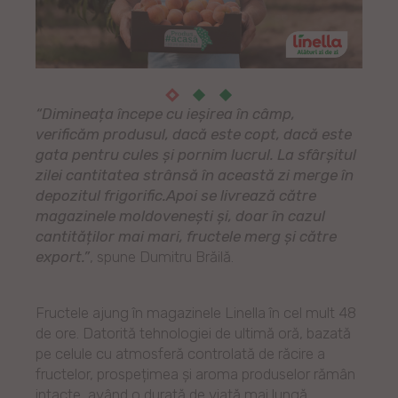
“Dimineața începe cu ieșirea în câmp,
verificăm produsul, dacă este copt, dacă este
gata pentru cules și pornim lucrul. La sfârșitul
zilei cantitatea strânsă în această zi merge în
depozitul frigorific.Apoi se livrează către
magazinele moldovenești și, doar în cazul
cantităților mai mari, fructele merg și către
export.”
, spune Dumitru Brăilă.
Fructele ajung în magazinele Linella în cel mult 48
de ore. Datorită tehnologiei de ultimă oră, bazată
pe celule cu atmosferă controlată de răcire a
fructelor, prospețimea și aroma produselor rămân
intacte, având o durată de viață mai lungă.