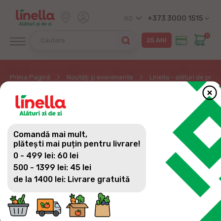
+373 3000 1515
RO
0
Prima Pagină
Noutăți și evenimente
Linella - alături de prod
LINELLA - ALĂTURI DE
PRODUCĂTORII
Comandă mai mult,
AUTOHTONI!
plătești mai puțin pentru livrare!
0 - 499 lei: 60 lei
500 - 1399 lei: 45 lei
de la 1400 lei: Livrare gratuită
De-a lungul timpului, Linella a venit în
întâmpinarea moldovenilor nu doar cu prețuri
avantajoase, dar și cu produse naturale și