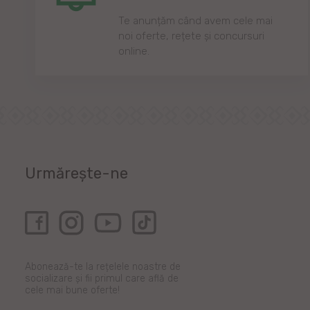
Te anunțăm când avem cele mai
noi oferte, rețete și concursuri
online.
Urmărește-ne
Abonează-te la rețelele noastre de
socializare și fii primul care află de
cele mai bune oferte!