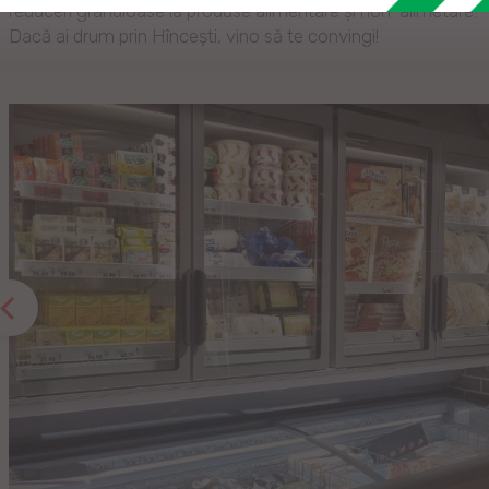
reduceri grandioase la produse alimentare și non-alimetare.
Dacă ai drum prin Hîncești, vino să te convingi!