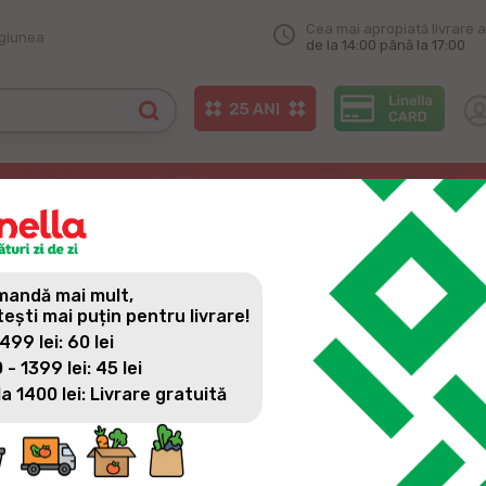
Cea mai apropiată livrare a
egiunea
de la 14:00 până la 17:00
a și-a deschis ușile în or. Hîncești
 ȘI-A DESCHIS UȘILE ÎN OR
andă mai mult,
tești mai puțin pentru livrare!
 499 lei: 60 lei
 - 1399 lei: 45 lei
la 1400 lei: Livrare gratuită
Încă un magazin Linella și-a deschis ușile în or. Hâncești. 
oferim o experiență unică, diversificată și memorabilă de cum
produse și cele mai bune servicii.
Te invităm să treceți pragul noului magazin din or. Hîncești, s