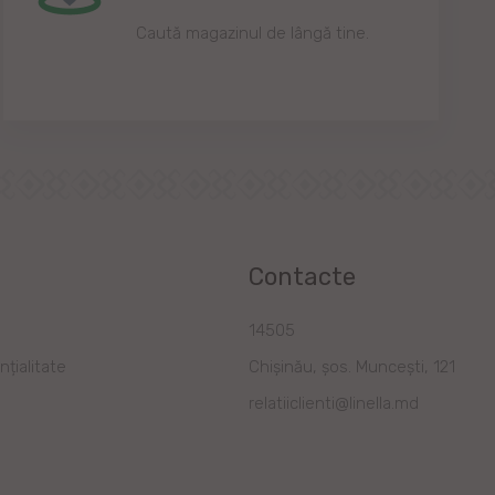
Caută magazinul de lângă tine.
Contacte
a
14505
nțialitate
Chișinău, șos. Muncești, 121
relatiiclienti@linella.md