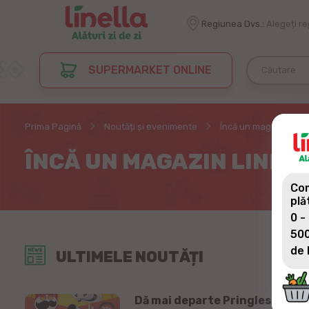
Regiunea Dvs.:
Alegeți r
SUPERMARKET ONLINE
Prima Pagină
Noutăți și evenimente
Încă un magazin Linell
ÎNCĂ UN MAGAZIN LINELLA
Com
plă
0 -
500
de 
ULTIMELE NOUTĂȚI
Dă mai departe Pringles