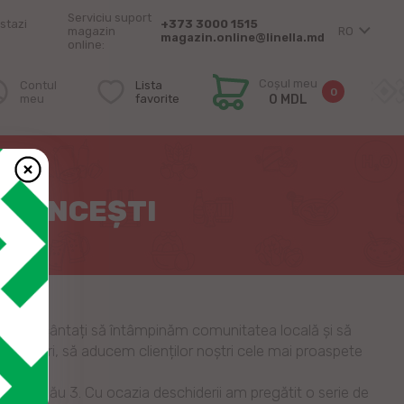
Serviciu suport
stazi
+373 3000 1515
magazin
RO
magazin.online@linella.md
online:
Coșul meu
Contul
Lista
0
meu
favorite
0 MDL
. HÎNCEȘTI
Suntem încântați să întâmpinăm comunitatea locală și să
părături, să aducem clienților noștri cele mai proaspete
tr. Chișinău 3. Cu ocazia deschiderii am pregătit o serie de