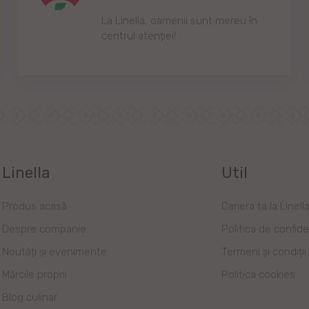
Lа Linellа, oаmenii sunt mereu în
centrul аtenției!
Linella
Util
Produs acasă
Cariera ta la Linell
Despre companie
Politica de confide
Noutăți și evenimente
Termeni și condiții
Mărcile proprii
Politica cookies
Blog culinar