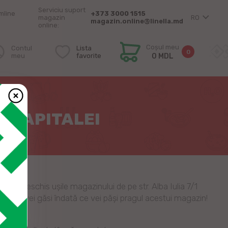
Serviciu suport
mîine
+373 3000 1515
magazin
RO
magazin.online@linella.md
online:
Coșul meu
Contul
Lista
0
meu
favorite
0 MDL
L CAPITALEI
 și-a deschis ușile magazinului de pe str. Alba Iulia 7/1
eneficii vei găsi îndată ce vei păși pragul acestui magazin!