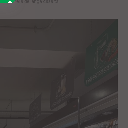
inul Linella de lângă casa ta!