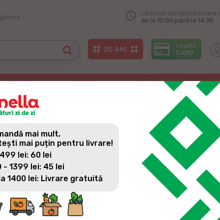
Cea mai apropiată livrare 
egiunea
de la 10:00 până la 14:00
la în sectorul Buiucani al capitalei
A ÎN SECTORUL BUIUCANI A
andă mai mult,
tești mai puțin pentru livrare!
 499 lei: 60 lei
 - 1399 lei: 45 lei
la 1400 lei: Livrare gratuită
Zi de zi poți face cumpărăturile și mai aproape de casă. Linella
din capitală. Promoții, oferte, sortiment variat și multe alte b