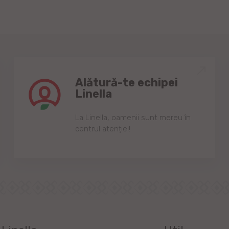
Alătură-te echipei
Linella
Lа Linellа, oаmenii sunt mereu în
centrul аtenției!