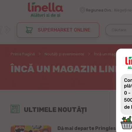
Regiunea Dvs.:
Alegeți r
SUPERMARKET ONLINE
Prima Pagină
Noutăți și evenimente
Încă un magazin Linel
ÎNCĂ UN MAGAZIN LINELL
Com
plă
0 -
500
de 
ULTIMELE NOUTĂȚI
Dă mai departe Pringles