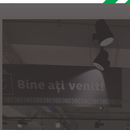
Pregătește-ți lista de cumpărături și vino să descoperi magaz