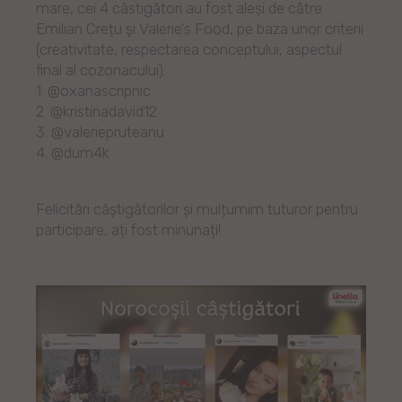
mare, cei 4 câstigători au fost aleși de către
Emilian Crețu și Valerie’s Food, pe baza unor criterii
(creativitate, respectarea conceptului, aspectul
final al cozonacului):
1. @oxanascripnic
2. @kristinadavid12
3. @valeriepruteanu
4. @dum4k
Felicitări câștigătorilor și mulțumim tuturor pentru
participare, ați fost minunați!