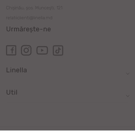
Chișinău, șos. Muncești, 121
relatiiclienti@linella.md
Urmărește-ne
Linella
Util