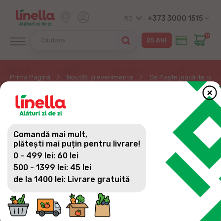
+373 3000 1515
RO
0
Prima Pagină
Noutăți și evenimente
De Paște joacă-te ca în 
DE PAȘTE JOACĂ-TE CA
ÎN COPILĂRIE!
Comandă mai mult,
plătești mai puțin pentru livrare!
0 - 499 lei: 60 lei
500 - 1399 lei: 45 lei
În perioada pascală, Linella a îndemnat
de la 1400 lei: Livrare gratuită
consumatorii să se joace așa cum o făceau în
copilărie.
I-am provocat să ne arate cât de frumos au