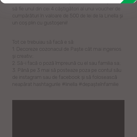
decorat cozonacul de Paște, astfel având șansa
să fie unul din cei 4 câștigători al unui voucher de
cumpărături în valoare de 500 de lei de la Linella și
un coș plin cu gustoșenii!
Tot ce trebuiau să facă e să:
1. Decoreze cozonacul de Paște cât mai ingenios
și creativ;
2. Să-i facă o poză împreună cu el sau familia sa;
3. Până pe 3 mai să posteaze poza pe contul său
de instagram sau de facebook și să folosească
neapărat hashtagurile #linella #depașteînfamilie