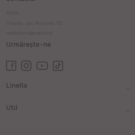
14505
Chișinău, șos. Muncești, 121
relatiiclienti@linella.md
Urmărește-ne
Linella
Util