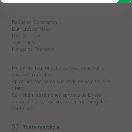
Badașco Constantin
Dumitrascu Mihail
Dicusar Pavel
Tcaci Irina
Hanganu Ecaterina
Mulțumim tuturor celor care au participat la
campania noastră!
Apreciem implicarea și încrederea pe care ni le
oferiți.
Vă invităm să rămâneți aproape de Linella —
urmează noi campanii și experiențe pregătite
pentru voi!
Toate noutățile