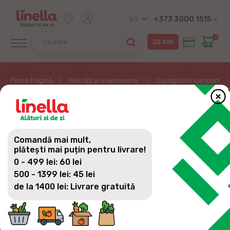
+373 3000 1515
RO
0
Prima Pagină
Noutăți și evenimente
Câștigătorii campaniei R
CÂȘTIGĂTORII
CAMPANIEI REDBULL ÎȚI
Comandă mai mult,
DĂ ENERGIE SĂ CÂȘTIGI
plătești mai puțin pentru livrare!
0 - 499 lei: 60 lei
PREMII
500 - 1399 lei: 45 lei
de la 1400 lei: Livrare gratuită
Lista câștigătorilor a celor 5 KIT-URI REDBULL: