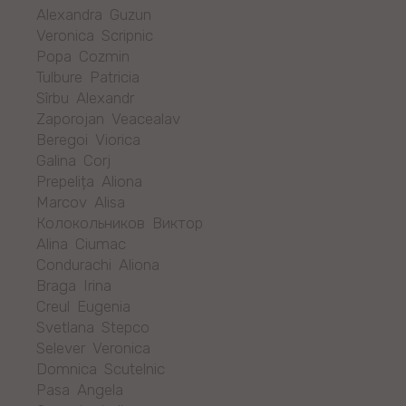
Alexandra Guzun
Veronica Scripnic
Popa Cozmin
Tulbure Patricia
Sîrbu Alexandr
Zaporojan Veacealav
Beregoi Viorica
Galina Corj
Prepelița Aliona
Marcov Alisa
Колокольников Виктор
Alina Ciumac
Condurachi Aliona
Braga Irina
Creul Eugenia
Svetlana Stepco
Selever Veronica
Domnica Scutelnic
Pasa Angela