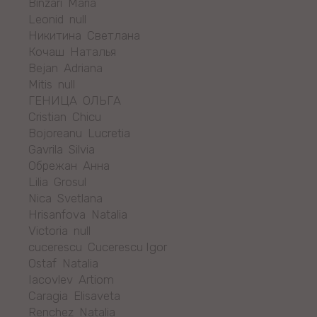
Binzari Maria
Leonid null
Никитина Светлана
Кочаш Наталья
Bejan Adriana
Mitis null
ГЕНИЦА ОЛЬГА
Cristian Chicu
Bojoreanu Lucretia
Gavrila Silvia
Обрежан Анна
Lilia Grosul
Nica Svetlana
Hrisanfova Natalia
Victoria null
cucerescu Cucerescu Igor
Ostaf Natalia
Iacovlev Artiom
Caragia Elisaveta
Renchez Natalia