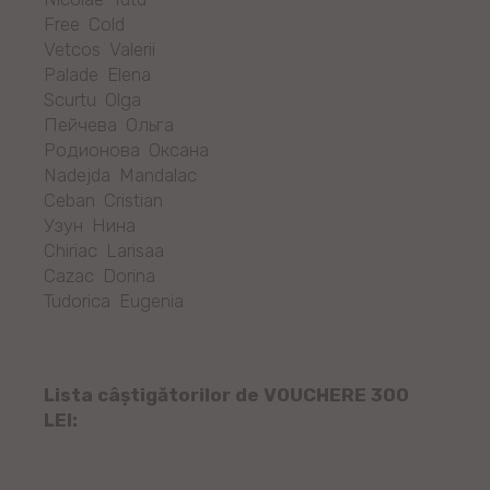
Free Cold
Vetcos Valerii
Palade Elena
Scurtu Olga
Пейчева Ольга
Родионова Оксана
Nadejda Mandalac
Ceban Cristian
Узун Нина
Chiriac Larisaa
Cazac Dorina
Tudorica Eugenia
Lista câștigătorilor de VOUCHERE 300
LEI: