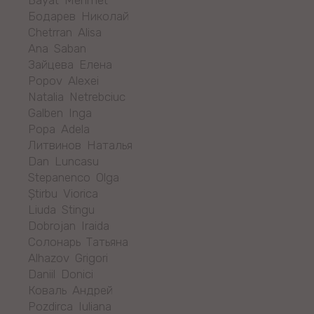
Бодарев Николай
Chetrran Alisa
Ana Saban
Зайцева Елена
Popov Alexei
Natalia Netrebciuc
Galben Inga
Popa Adela
Литвинов Наталья
Dan Luncasu
Stepanenco Olga
Știrbu Viorica
Liuda Stingu
Dobrojan Iraida
Солонарь Татьяна
Alhazov Grigori
Daniil Donici
Коваль Андрей
Pozdirca Iuliana