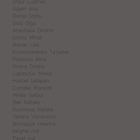
Graur Ludmila
Adam Ana
Daniel Stirbu
Glod Olga
Anastasia Dochin
Gonta Mihail
Bocan Lilia
Колисниченко Татьяна
Popescu Alina
Oxana Oxana
Lupasciuc Mirela
marcel tarlapan
Cornelia Braniste
Mirela Garbur
Bek Natalia
Suvorova Natalia
Tatiana Visnevschi
Волощук Никита
serghei null
Pavel null