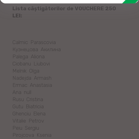
Lista câștigătorilor de VOUCHERE 250
LEI:
Calmic Parascovia
Кузнецова Акилина
Palega Aliona
Ciobanu Liubovi
Melnik Olga
Nadejda Armash
Ermac Anastasia
Ana null
Rusu Cristina
Gutu Biatricia
Ghenciu Elena
Vitalie Petrov
Peiu Sergiu
Pirojcova Ksenia