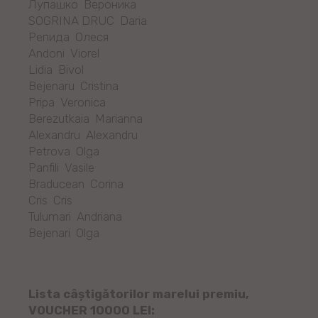
Лупашко Вероника
SOGRINA DRUC Daria
Репида Олеся
Andoni Viorel
Lidia Bivol
Bejenaru Cristina
Pripa Veronica
Berezutkaia Marianna
Alexandru Alexandru
Petrova Olga
Panfili Vasile
Braducean Corina
Cris Cris
Tulumari Andriana
Bejenari Olga
Lista câștigătorilor marelui premiu,
VOUCHER 10000 LEI: