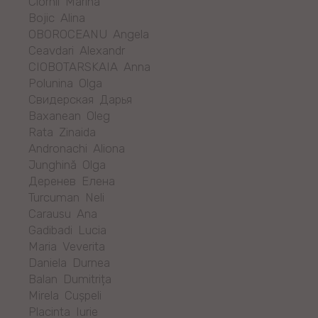
Ciornii Marina
Bojic Alina
OBOROCEANU Angela
Ceavdari Alexandr
CIOBOTARSKAIA Anna
Polunina Olga
Свидерская Дарья
Baxanean Oleg
Rata Zinaida
Andronachi Aliona
Junghină Olga
Деренев Елена
Turcuman Neli
Carausu Ana
Gadibadi Lucia
Maria Veverita
Daniela Durnea
Balan Dumitrița
Mirela Cușpeli
Placinta Iurie