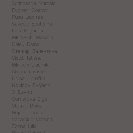
Sprinceana Marcela
Evgheni Costov
Rusu Liudmila
Savciuc Ecaterina
Irina Anghelici
Pileavschi Mariana
Deleu Doina
Стежар Валентина
Gîscă Tatiana
Bilinschi Liudmila
Cojocari Vasile
Doina Doroftei
Novicov Evgheni
З Данил
Comarova Olga
Statnic Doina
Bejan Tatiana
Vacarciuc Victoria
Zorina Iulia
Bayat Mehmet