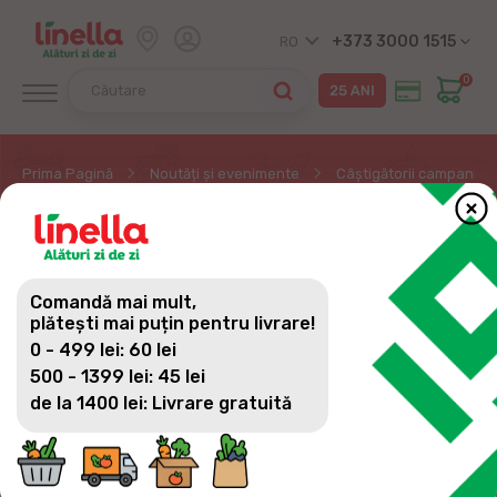
+373 3000 1515
RO
0
Prima Pagină
Noutăți și evenimente
Câștigătorii campaniei 
CÂȘTIGĂTORII
CAMPANIEI LUNA
Comandă mai mult,
DRAGOSTEI FAȚĂ DE
plătești mai puțin pentru livrare!
0 - 499 lei: 60 lei
ANIMALELE DE
500 - 1399 lei: 45 lei
COMPANIE LA LINELLA
de la 1400 lei: Livrare gratuită