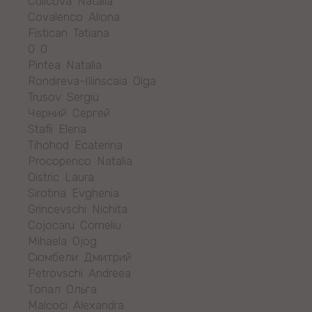
Culicova Natalia
Covalenco Aliona
Fistican Tatiana
0 0
Pintea Natalia
Rondireva-Iliinscaia Olga
Trusov Sergiu
Черний Сергей
Stafii Elena
Tihohod Ecaterina
Procopenco Natalia
Oistric Laura
Sirotina Evghenia
Grincevschi Nichita
Cojocaru Corneliu
Mihaela Ojog
Сюмбели Дмитрий
Petrovschi Andreea
Топал Ольга
Malcoci Alexandra