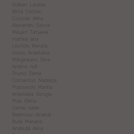
Golban Lavinia
Birca Cristian
Cojocari Alina
Alexandru Savva
Мецел Татьяна
martea ana
Levitchi Renata
Iovciu Anastasia
Mărgineanu Dina
Andros null
Prunici Elena
Comarciuc Nadejda
Popovschi Marina
Anastasia Surugiu
Plop Elena
Cernei Iulian
Belenciuc Anatoli
Bulai Mariana
Andriuță Alina