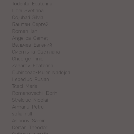
Toderita Ecaterina
Doni Svetlana
Cojuhari Silvia
Баштан Сергей
Roman Ian
Angelica Cerneț
Вельчев Евгений
Сментына Светлана
Gheorge Irinic
Zaharov Ecaterina
Dubinceac-Muler Nadejda
Lebediuc Ruslan
Tcaci Maria
Romanovschii Dorin
Strelciuc Nicolai
Armanu Petru
sofia null
Aslanov Samir
Certan Theodor