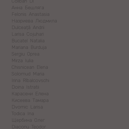
Coliban Di
Анна Бешляга
Felonis Anastasia
Назриева Людмила
Dulceață Andrii
Larisa Cojuhari
Bucatel Natalia
Mariana Burduja
Sergiu Oprea
Mirza Iulia
Chisnicean Elena
Solomud Maria
Irina Rîbalcovschi
Doina Istratii
Карасени Елена
Кисеева Тамара
Dvornic Larisa
Todica Ina
Щербина Олег
Diaconu Teodor