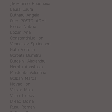
Димчогло Вероника
Laura Laura
Butnaru Angela
Oleg POSTOLACHI
Florea Natalia
Lozan Ana
Constantiniuc Ion
Veaceslav Spirlicenco
Guțu Victoria
Gorbatii Dumitru
Burdeinii Alexandru
Nemtu Anastasia
Musteata Valentina
Golban Maroa
Novac Ion
Velixar Maia
Virlan Liubov
Bileac Doina
Rusu Roman