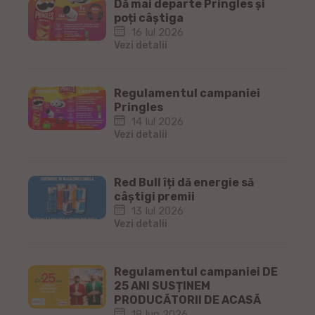
Dă mai departe Pringles și
poți câștiga
16 Iul 2026
Vezi detalii
Regulamentul campaniei
Pringles
14 Iul 2026
Vezi detalii
Red Bull îți dă energie să
câștigi premii
13 Iul 2026
Vezi detalii
Regulamentul campaniei DE
25 ANI SUSȚINEM
PRODUCĂTORII DE ACASĂ
18 Iun 2026