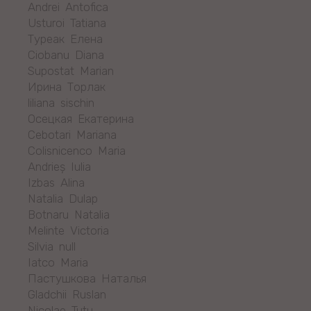
Andrei Antofica
Usturoi Tatiana
Туреак Eлена
Ciobanu Diana
Supostat Marian
Ирина Торлак
liliana sischin
Осецкая Екатерина
Cebotari Mariana
Colisnicenco Maria
Andrieș Iulia
Izbas Alina
Natalia Dulap
Botnaru Natalia
Melinte Victoria
Silvia null
Iatco Maria
Пастушкова Наталья
Gladchii Ruslan
Nicolae Tutu