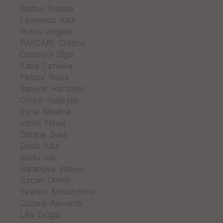
Sierbul Natalia
Leasenco Iulia
Russu Angela
PASCARI Cristina
Corcevoi Olga
Кара Татьяна
Petrov Raisa
Зазуля Наталия
Cimbir Nadejda
Iryna Nikulina
Istrati Mihail
Tatiana Șveț
Dodo Iulia
Spinu Iuri
Baranova Ирина
Turcan Dmitri
Yevhen Khrushchov
Cazanji Alexandr
Lilia Ojoga