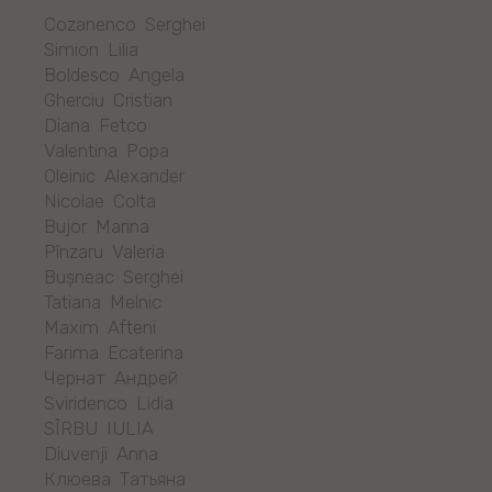
Cozanenco Serghei
Simion Lilia
Boldesco Angela
Gherciu Cristian
Diana Fetco
Valentina Popa
Oleinic Alexander
Nicolae Colta
Bujor Marina
Pînzaru Valeria
Bușneac Serghei
Tatiana Melnic
Maxim Afteni
Farima Ecaterina
Чернат Андрей
Sviridenco Lidia
SÎRBU IULIA
Diuvenji Anna
Клюева Татьяна