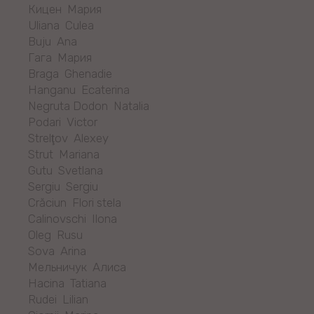
Кицен Мария
Uliana Culea
Buju Ana
Гага Мария
Braga Ghenadie
Hanganu Ecaterina
Negruta Dodon Natalia
Podari Victor
Strelţov Alexey
Strut Mariana
Gutu Svetlana
Sergiu Sergiu
Crăciun Flori stela
Calinovschi Ilona
Oleg Rusu
Sova Arina
Мельничук Алиса
Hacina Tatiana
Rudei Lilian