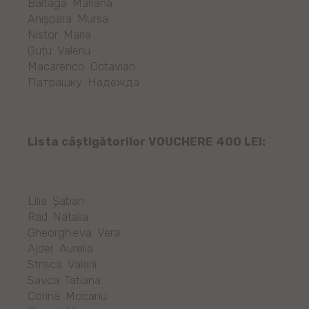
Baltaga Mariana
Anişoara Mursa
Nistor Maria
Guțu Valeriu
Macarenco Octavian
Патрашку Надежда
Lista câștigătorilor VOUCHERE 400 LEI:
Lilia Şaban
Rad Natalia
Gheorghieva Vera
Ajder Aurelia
Strisca Valerii
Savca Tatiana
Corina Mocanu