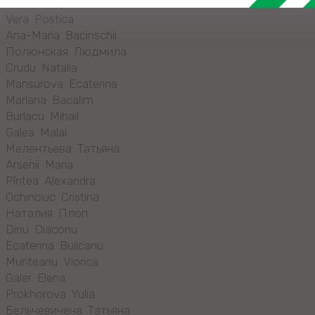
Natalia Lupan
Vera Postica
Ana-Maria Bacinschii
Полюнская Людмила
Crudu Natalia
Mansurova Ecaterina
Mariana Bacalim
Burlacu Mihail
Galea Malai
Мелентьева Татьяна
Arsenii Maria
Pîntea Alexandra
Ochinciuc Cristina
Наталия Плоп
Dinu Diaconu
Ecaterina Bulicanu
Munteanu Viorica
Galer Elena
Prokhorova Yulia
Бельчевичена Татьяна