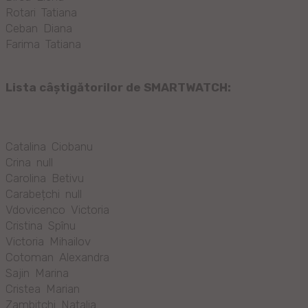
Rotari Tatiana
Ceban Diana
Farima Tatiana
Lista câștigătorilor de
SMARTWATCH:
Catalina Ciobanu
Crina null
Carolina Betivu
Carabețchi null
Vdovicenco Victoria
Cristina Spînu
Victoria Mihailov
Cotoman Alexandra
Sajin Marina
Cristea Marian
Zambitchi Natalia