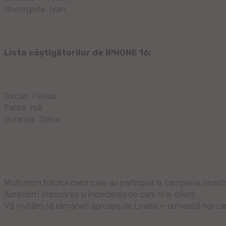
Gheorghita Ivan
Lista câștigătorilor de IPHONE 16:
Turcan Felicia
Paladi null
Guranda Diana
Mulțumim tuturor celor care au participat la campania noastr
Apreciem implicarea și încrederea pe care ni le oferiți.
Vă invităm să rămâneți aproape de Linella — urmează noi camp