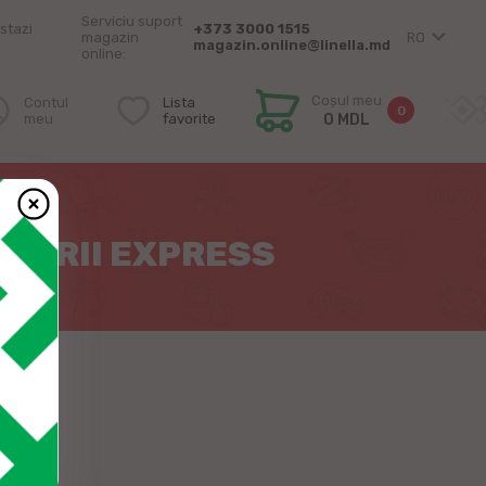
Serviciu suport
stazi
+373 3000 1515
magazin
RO
magazin.online@linella.md
online:
Coșul meu
Contul
Lista
0
meu
favorite
0 MDL
ĂLĂRII EXPRESS