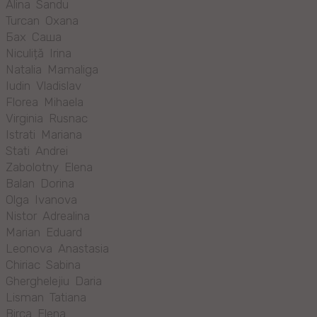
Alina Sandu
Turcan Oxana
Бах Саша
Niculiță Irina
Natalia Mamaliga
Iudin Vladislav
Florea Mihaela
Virginia Rusnac
Istrati Mariana
Stati Andrei
Zabolotny Elena
Balan Dorina
Olga Ivanova
Nistor Adrealina
Marian Eduard
Leonova Anastasia
Chiriac Sabina
Gherghelejiu Daria
Lisman Tatiana
Birca Elena