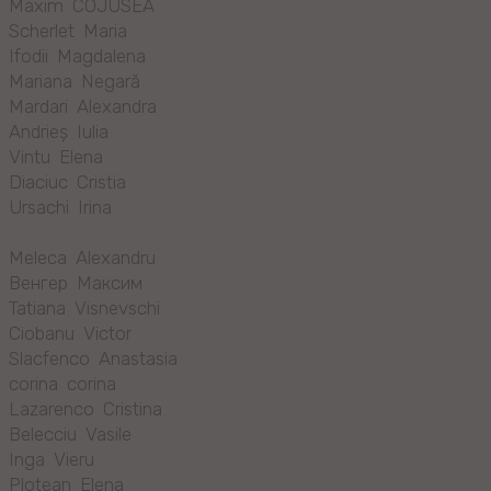
Maxim COJUSEA
Scherlet Maria
Ifodii Magdalena
Mariana Negară
Mardari Alexandra
Andrieș Iulia
Vintu Elena
Diaciuc Cristia
Ursachi Irina
Meleca Alexandru
Венгер Максим
Tatiana Visnevschi
Ciobanu Victor
Slacfenco Anastasia
corina corina
Lazarenco Cristina
Belecciu Vasile
Inga Vieru
Plotean Elena