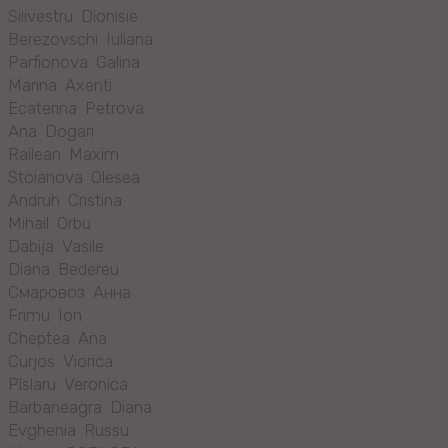
Silivestru Dionisie
Berezovschi Iuliana
Parfionova Galina
Marina Axenti
Ecaterina Petrova
Ana Dogari
Railean Maxim
Stoianova Olesea
Andruh Cristina
Mihail Orbu
Dabija Vasile
Diana Bedereu
Смаровоз Анна
Frimu Ion
Cheptea Ana
Curjos Viorica
Pîslaru Veronica
Barbaneagra Diana
Evghenia Russu