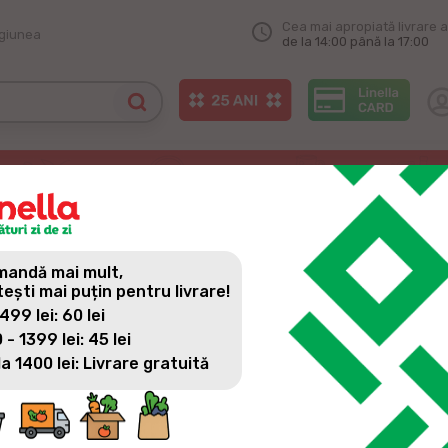
Cea mai apropiată livrare a
egiunea
de la 14:00 până la 17:00
ei Descoperă inovația spălării express
I DESCOPERĂ INOVAȚIA SP
andă mai mult,
tești mai puțin pentru livrare!
 499 lei: 60 lei
 - 1399 lei: 45 lei
la 1400 lei: Livrare gratuită
Lista câștigătorilor de VOUCHERE 300 LEI: