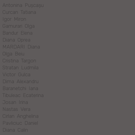
Antonina Pușcașu
Curcan Tatiana
Igor Miron
Gamurari Olga
Bandur Elena
Diana Oprea
MARDARI Diana
Olga Beiu
Cristina Targon
Stratan Ludmila
Victor Gulca
Dima Alexandru
Baranetchi Iana
Tibuleac Ecaterina
Josan Irina
Nastas Vera
Cirlan Anghelina
Pavliciuc Daniel
Diana Calin