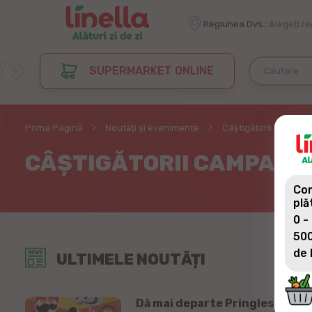
Regiunea Dvs.:
Alegeți r
SUPERMARKET ONLINE
Prima Pagină
Noutăți și evenimente
Câștigătorii campani
CÂȘTIGĂTORII CAMPANIE
Com
plă
0 -
500
de 
ULTIMELE NOUTĂȚI
Dă mai departe Pringles