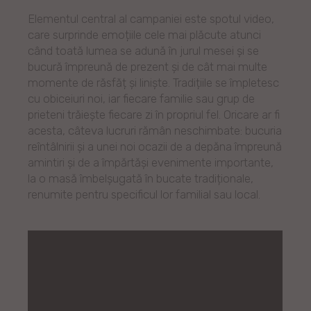
Elementul central al campaniei este spotul video,
care surprinde emoțiile cele mai plăcute atunci
când toată lumea se adună în jurul mesei și se
bucură împreună de prezent și de cât mai multe
momente de răsfăț și liniște. Tradițiile se împletesc
cu obiceiuri noi, iar fiecare familie sau grup de
prieteni trăiește fiecare zi în propriul fel. Oricare ar fi
acesta, câteva lucruri rămân neschimbate: bucuria
reîntâlnirii și a unei noi ocazii de a depăna împreună
amintiri și de a împărtăși evenimente importante,
la o masă îmbelșugată în bucate tradiționale,
renumite pentru specificul lor familial sau local.