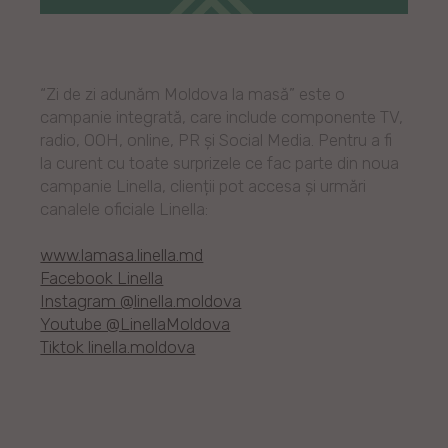
“Zi de zi adunăm Moldova la masă” este o
campanie integrată, care include componente TV,
radio, OOH, online, PR și Social Media. Pentru a fi
la curent cu toate surprizele ce fac parte din noua
campanie Linella, clienții pot accesa și urmări
canalele oficiale Linella:
www.lamasa.linella.md
Facebook Linella
Instagram @linella.moldova
Youtube @LinellaMoldova
Tiktok linella.moldova