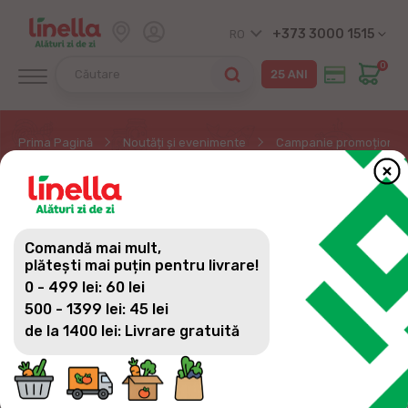
+373 3000 1515
RO
0
Prima Pagină
Noutăți și evenimente
Campanie promoțională 
CAMPANIE
PROMOȚIONALĂ
Comandă mai mult,
LINELLA. ZI DE ZI
plătești mai puțin pentru livrare!
0 - 499 lei: 60 lei
ADUNĂM MOLDOVA LA
500 - 1399 lei: 45 lei
MASĂ
de la 1400 lei: Livrare gratuită