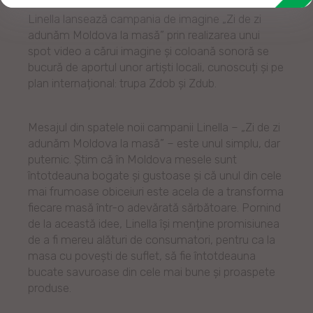
Linella lansează campania de imagine „Zi de zi
adunăm Moldova la masă” prin realizarea unui
spot video a cărui imagine și coloană sonoră se
bucură de aportul unor artiști locali, cunoscuți și pe
plan internațional: trupa Zdob și Zdub.
Mesajul din spatele noii campanii Linella – „Zi de zi
adunăm Moldova la masă” – este unul simplu, dar
puternic. Știm că în Moldova mesele sunt
întotdeauna bogate și gustoase și că unul din cele
mai frumoase obiceiuri este acela de a transforma
fiecare masă într-o adevărată sărbătoare. Pornind
de la această idee, Linella își menține promisiunea
de a fi mereu alături de consumatori, pentru ca la
masa cu povești de suflet, să fie întotdeauna
bucate savuroase din cele mai bune și proaspete
produse.