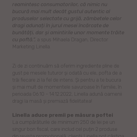
reamintesc consumatorilor, că nimic nu
bucură mai mult decât gustul autentic al
produselor selectate cu grijă, zâmbetele celor
dragi adunați în jurul mesei încărcate de
bunătăți, dar și amintirile unor momente trăite
cu poftă.”,
a spus Mihaela Dragan, Director
Marketing Linella.
Zi de zi continuăm să oferim ingrediente pline de
gust pe mesele tuturor și odată cu ele, pofta de a
trăi fiecare zi la fel de intens. Și pentru a te bucura
și mai mult de momentele savuroase în familie, în
perioada 06.10 - 14.12.2022, Linella adună oamenii
dragi la masă și premiază fidelitatea!
Linella aduce premii pe măsura poftei
La cumpărăturile de minimum 250 de lei pe un
singur bon fiscal, care includ cel puțin 2 produse
din revista promoțională, clienții Linella pot câștiga