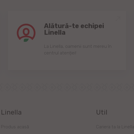
Alătură-te echipei
Linella
Lа Linellа, oаmenii sunt mereu în
centrul аtenției!
Linella
Util
Produs acasă
Cariera ta la Linell