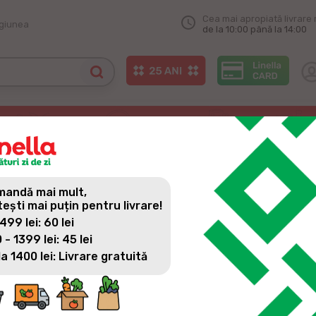
Cea mai apropiată livrare 
egiunea
de la 10:00 până la 14:00
gazin Linella!
AZIN LINELLA!
andă mai mult,
tești mai puțin pentru livrare!
 499 lei: 60 lei
 - 1399 lei: 45 lei
la 1400 lei: Livrare gratuită
Cumpărăturile zilnice le poți face acum și mai aproape de casă, 
pe șoseaua Muncești, 330. Promoții, oferte, sortiment variat ș
acestui magazin!