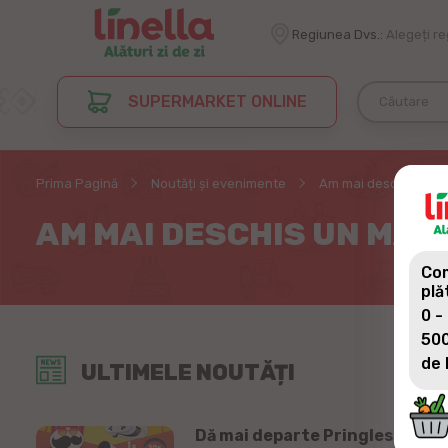
Regiunea Dvs.:
Alegeți r
SUPERMARKET ONLINE
Prima Pagină
Noutăți și evenimente
Am mai deschis un ma
AM MAI DESCHIS UN MAG
Com
plă
0 -
500
de 
ULTIMELE NOUTĂȚI
Dă mai departe Pringles