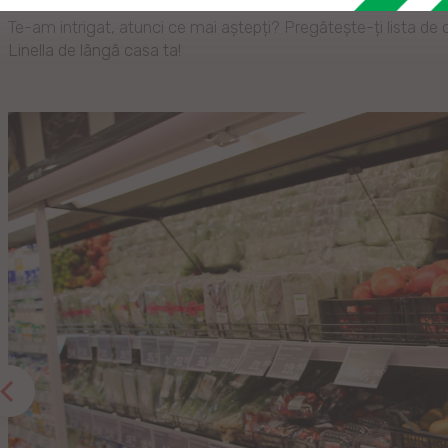
Te-am intrigat, atunci ce mai aștepți? Pregătește-ți lista d
Linella de lângă casa ta!