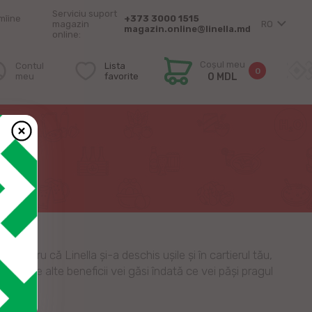
Serviciu suport
mîine
+373 3000 1515
magazin
RO
magazin.online@linella.md
online:
Coșul meu
Contul
Lista
0
meu
favorite
0 MDL
pentru că Linella și-a deschis ușile și în cartierul tău,
i multe alte beneficii vei găsi îndată ce vei păși pragul