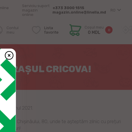
Serviciu suport
mîine
+373 3000 1515
magazin
RO
magazin.online@linella.md
online:
Coșul meu
Contul
Lista
0
meu
favorite
0 MDL
N ORAȘUL CRICOVA!
și în anul 2021.
strada Chișinăului, 80, unde te așteptăm zilnic cu prețuri
mpărături!