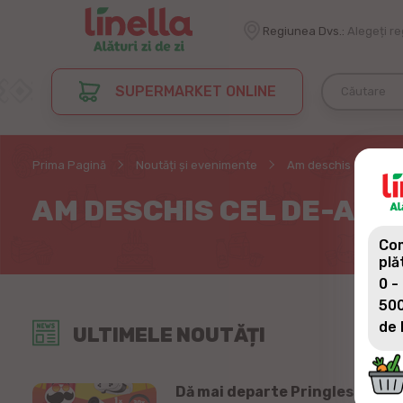
Regiunea Dvs.:
Alegeți r
SUPERMARKET ONLINE
Prima Pagină
Noutăți și evenimente
Am deschis cel de-al 
AM DESCHIS CEL DE-AL D
Com
plă
0 -
500
de 
ULTIMELE NOUTĂȚI
Dă mai departe Pringles