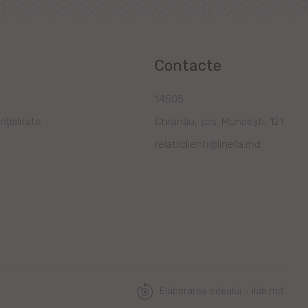
Contacte
a
14505
nțialitate
Chișinău, șos. Muncești, 121
relatiiclienti@linella.md
Elaborarea siteului - ilab.md