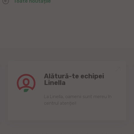
Toate noutățile
Alătură-te echipei
Linella
Lа Linellа, oаmenii sunt mereu în
centrul аtenției!