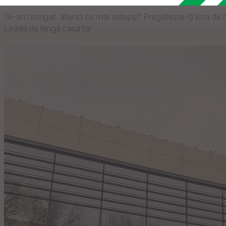
Te-am intrigat, atunci ce mai aștepți? Pregătește-ți lista d
Linella de lângă casa ta!