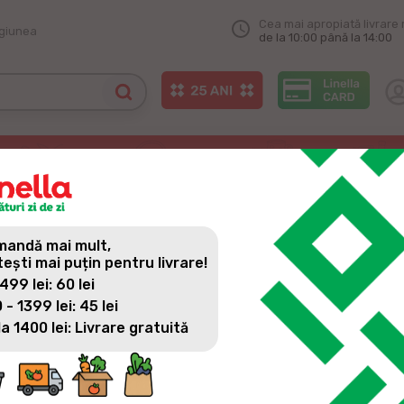
Cea mai apropiată livrare 
egiunea
de la 10:00 până la 14:00
doilea magazin Linella din orașul Cricova!
OILEA MAGAZIN LINELLA DI
andă mai mult,
tești mai puțin pentru livrare!
 499 lei: 60 lei
 - 1399 lei: 45 lei
la 1400 lei: Livrare gratuită
Linella continuă planul de extindere cu noi magazine deschise 
Dăm startul cu cel de-al 2-lea magazin din orașul Cricova, pe 
speciale, sortiment variat și cea mai plăcută experiență la cu